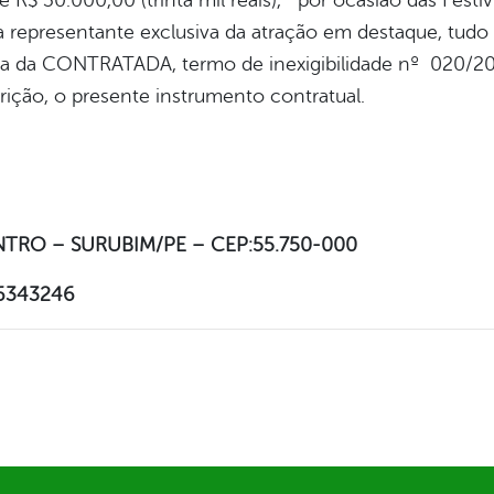
e R$ 30.000,00 (trinta mil reais), por ocasião das Festi
a representante exclusiva da atração em destaque, tud
a da CONTRATADA, termo de inexigibilidade nº 020/20
ição, o presente instrumento contratual.
NTRO – SURUBIM/PE – CEP:55.750-000
36343246