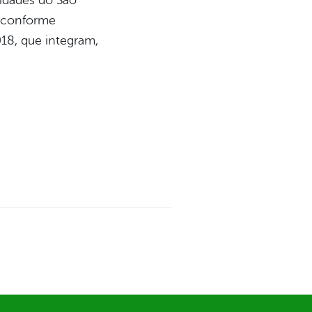
vidades do São
o conforme
18, que integram,