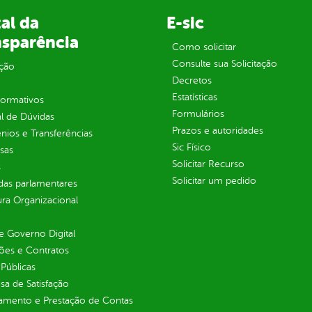
al da
E-sic
nsparência
Como solicitar
Consulte sua Solicitação
ção
Decretos
Estatísticas
normativos
Formulários
l de Dúvidas
Prazos e autoridades
ios e Transferências
Sic Físico
sas
Solicitar Recurso
s
Solicitar um pedido
as parlamentares
ura Organizacional
 Governo Digital
ções e Contratos
Públicas
sa de Satisfação
jamento e Prestação de Contas