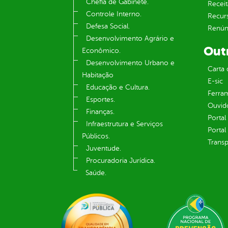
Chefia de Gabinete.
Receit
Controle Interno.
Recur
Defesa Social.
Renúnc
Desenvolvimento Agrário e
Out
Econômico.
Desenvolvimento Urbano e
Carta 
Habitação
E-sic
Educação e Cultura.
Ferram
Esportes.
Ouvid
Finanças.
Portal
Infraestrutura e Serviços
Portal
Públicos.
Transp
Juventude.
Procuradoria Jurídica.
Saúde.