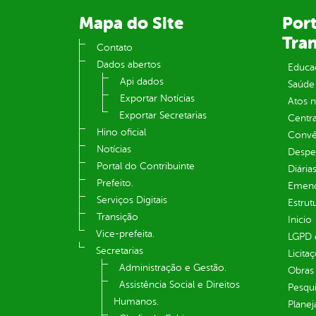
Mapa do Site
Port
Tra
Contato
Dados abertos
Educa
Api dados
Saúde
Exportar Notícias
Atos 
Exportar Secretarias
Centra
Hino oficial
Convên
Notícias
Despe
Portal do Contribuinte
Diária
Prefeito.
Emend
Serviços Digitais
Estrut
Transição
Inicio
Vice-prefeita.
LGPD e
Secretarias
Licita
Administração e Gestão.
Obras 
Assistência Social e Direitos
Pesqui
Humanos.
Plane