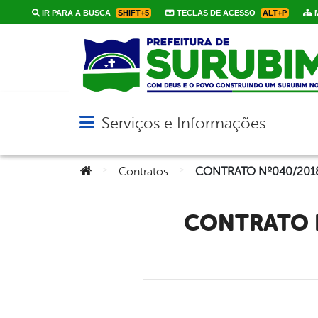
IR PARA A BUSCA
SHIFT+5
TECLAS DE ACESSO
ALT+P
M
Serviços e Informações
Abrir menu principal de navegação
Você está aqui:
>
>
Contratos
CONTRATO Nº040/2018 – PROCURADORIA GERAL DO