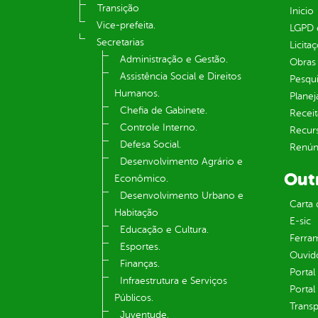
Transição
Inicio
Vice-prefeita.
LGPD e
Secretarias
Licita
Administração e Gestão.
Obras 
Assistência Social e Direitos
Pesqui
Humanos.
Plane
Chefia de Gabinete.
Receit
Controle Interno.
Recur
Defesa Social.
Renúnc
Desenvolvimento Agrário e
Out
Econômico.
Desenvolvimento Urbano e
Carta 
Habitação
E-sic
Educação e Cultura.
Ferram
Esportes.
Ouvid
Finanças.
Portal
Infraestrutura e Serviços
Portal
Públicos.
Transp
Juventude.