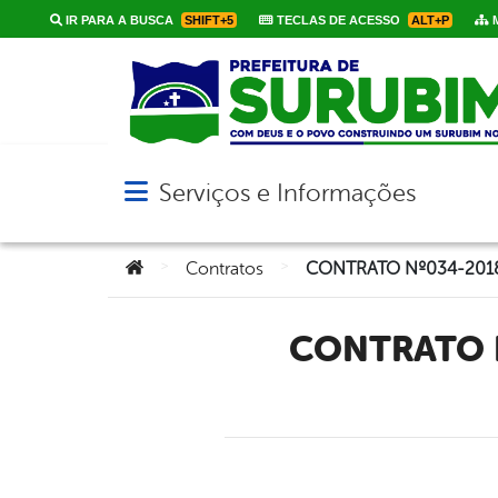
IR PARA A BUSCA
SHIFT+5
TECLAS DE ACESSO
ALT+P
M
Serviços e Informações
Abrir menu principal de navegação
Você está aqui:
>
>
Contratos
CONTRATO Nº034-2018 – PROCURADORIA GERAL DO