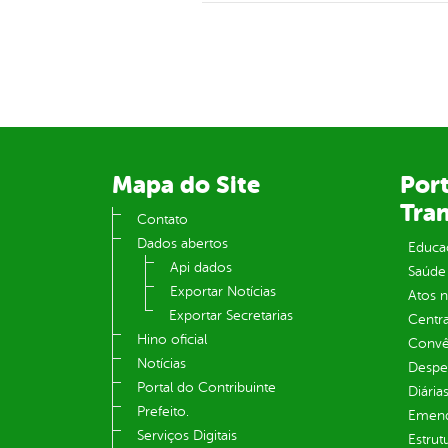
Mapa do Site
Port
Tra
Contato
Dados abertos
Educa
Api dados
Saúde
Exportar Notícias
Atos 
Exportar Secretarias
Centra
Hino oficial
Convên
Notícias
Despe
Portal do Contribuinte
Diária
Prefeito.
Emend
Serviços Digitais
Estrut