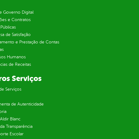
 Governo Digital
ções e Contratos
Públicas
sa de Satisfação
jamento e Prestação de Contas
as
sos Humanos
ias de Receitas
ros Serviços
de Serviços
enta de Autenticidade
oria
 Aldir Blanc
 da Transparência
orte Escolar