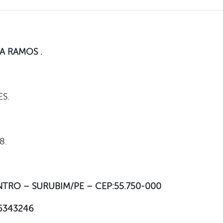
A RAMOS .
ES.
8.
NTRO – SURUBIM/PE – CEP:55.750-000
36343246