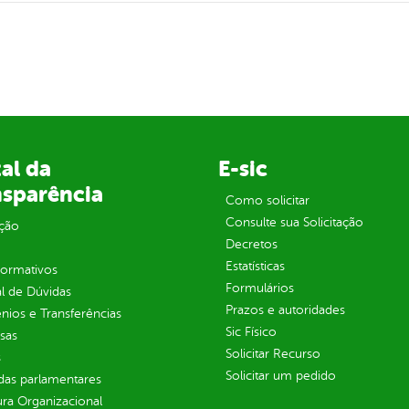
al da
E-sic
nsparência
Como solicitar
Consulte sua Solicitação
ção
Decretos
Estatísticas
normativos
Formulários
l de Dúvidas
Prazos e autoridades
ios e Transferências
Sic Físico
sas
Solicitar Recurso
s
Solicitar um pedido
as parlamentares
ura Organizacional