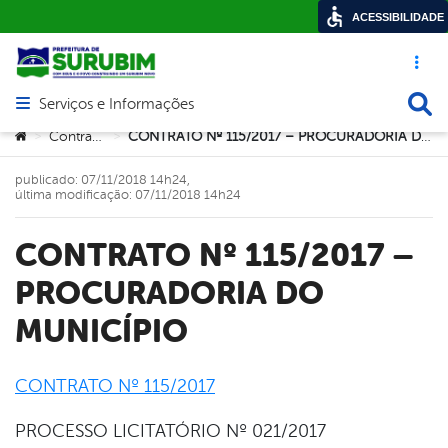
ACESSIBILIDADE
Acesso ráp
Busca
Serviços e Informações
Abrir menu principal de navegação
Você está aqui:
Contratos
CONTRATO Nº 115/2017 – PROCURADORIA DO MUNICÍPIO
>
>
publicado: 07/11/2018 14h24,
última modificação: 07/11/2018 14h24
CONTRATO Nº 115/2017 –
PROCURADORIA DO
MUNICÍPIO
CONTRATO Nº 115/2017
book
PROCESSO LICITATÓRIO Nº 021/2017