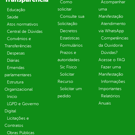
Como
Acompanhar
solicitar
uma
Educação
Consulte sua
Manifestação
Saúde
Solicitação
Atendimento
Atos normativos
Decretos
via WhatsApp
Central de Dúvidas
Estatísticas
Competências
Convênios e
Formulários
da Ouvidoria
Transferências
Prazos e
Dúvidas?
Despesas
autoridades
Acesse o FAQ
Diárias
Sic Físico
Fazer uma
Emendas
Solicitar
Manifestação
parlamentares
Recurso
Informações
Estrutura
Solicitar um
Importantes
Organizacional
pedido
Relatórios
Inicio
Anuais
LGPD e Governo
Digital
Licitações e
Contratos
Obras Públicas