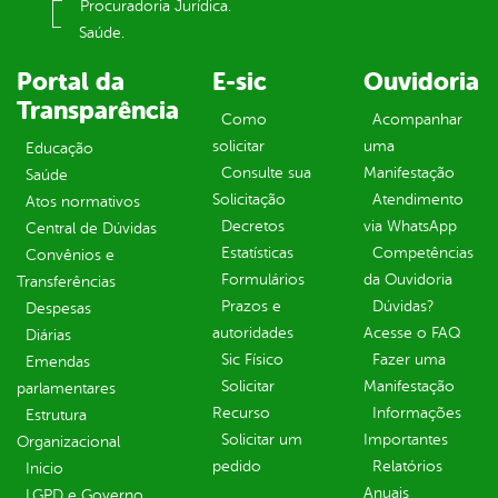
Procuradoria Jurídica.
Saúde.
Portal da
E-sic
Ouvidoria
Transparência
Como
Acompanhar
solicitar
uma
Educação
Consulte sua
Manifestação
Saúde
Solicitação
Atendimento
Atos normativos
Decretos
via WhatsApp
Central de Dúvidas
Estatísticas
Competências
Convênios e
Formulários
da Ouvidoria
Transferências
Prazos e
Dúvidas?
Despesas
autoridades
Acesse o FAQ
Diárias
Sic Físico
Fazer uma
Emendas
Solicitar
Manifestação
parlamentares
Recurso
Informações
Estrutura
Solicitar um
Importantes
Organizacional
pedido
Relatórios
Inicio
Anuais
LGPD e Governo