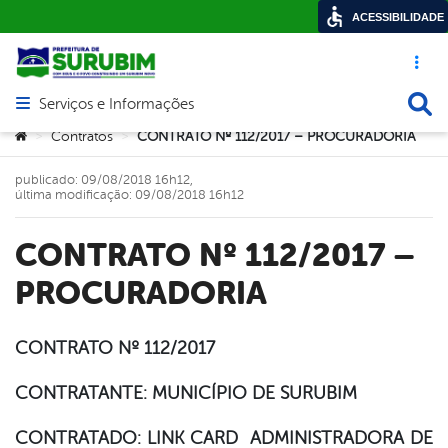
ACESSIBILIDADE
Acesso ráp
Busca
Serviços e Informações
Abrir menu principal de navegação
Você está aqui:
Contratos
CONTRATO Nº 112/2017 – PROCURADORIA
>
>
publicado: 09/08/2018 16h12,
última modificação: 09/08/2018 16h12
CONTRATO Nº 112/2017 –
PROCURADORIA
CONTRATO Nº 112/2017
book
CONTRATANTE: MUNICÍPIO DE SURUBIM
CONTRATADO: LINK CARD ADMINISTRADORA DE