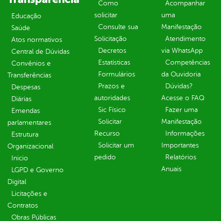
Como
Acompanhar
solicitar
uma
Educação
Consulte sua
Manifestação
Saúde
Solicitação
Atendimento
Atos normativos
Decretos
via WhatsApp
Central de Dúvidas
Estatísticas
Competências
Convênios e
Formulários
da Ouvidoria
Transferências
Prazos e
Dúvidas?
Despesas
autoridades
Acesse o FAQ
Diárias
Sic Físico
Fazer uma
Emendas
Solicitar
Manifestação
parlamentares
Recurso
Informações
Estrutura
Solicitar um
Importantes
Organizacional
pedido
Relatórios
Inicio
Anuais
LGPD e Governo
Digital
Licitações e
Contratos
Obras Públicas