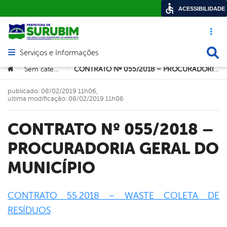
ACESSIBILIDADE
Acesso ráp
Busca
Serviços e Informações
Abrir menu principal de navegação
Você está aqui:
Sem categoria
CONTRATO Nº 055/2018 – PROCURADORIA GERAL DO MUNICÍPIO
>
>
publicado: 08/02/2019 11h06,
última modificação: 08/02/2019 11h06
CONTRATO Nº 055/2018 –
PROCURADORIA GERAL DO
MUNICÍPIO
CONTRATO 55.2018 – WASTE COLETA DE
RESÍDUOS
book