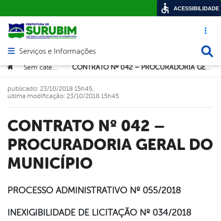
ACESSIBILIDADE
Acesso ráp
Busca
Serviços e Informações
Abrir menu principal de navegação
Você está aqui:
Sem categoria
CONTRATO Nº 042 – PROCURADORIA GERAL DO MUNICÍPIO
>
>
publicado: 23/10/2018 15h45,
última modificação: 23/10/2018 15h45
CONTRATO Nº 042 –
PROCURADORIA GERAL DO
MUNICÍPIO
PROCESSO ADMINISTRATIVO Nº 055/2018
book
INEXIGIBILIDADE DE LICITAÇÃO Nº 034/2018