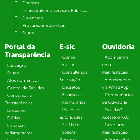
Finanças.
Infraestrutura e Serviços Públicos.
Juventude.
Procuradoria Jurídica.
Saúde.
Portal da
E-sic
Ouvidoria
Transparência
Como
Acompanhar
solicitar
uma
Educação
Consulte sua
Manifestação
Saúde
Solicitação
Atendimento
Atos normativos
Decretos
via WhatsApp
Central de Dúvidas
Estatísticas
Competências
Convênios e
Formulários
da Ouvidoria
Transferências
Prazos e
Dúvidas?
Despesas
autoridades
Acesse o FAQ
Diárias
Sic Físico
Fazer uma
Emendas
Solicitar
Manifestação
parlamentares
Recurso
Informações