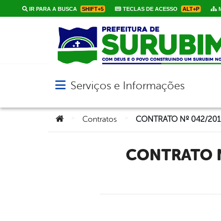
IR PARA A BUSCA
SHIFT+5
TECLAS DE ACESSO
ALT+P
M
Serviços e Informações
Abrir menu principal de navegação
Você está aqui:
>
>
Contratos
CONTRATO Nº 042/2019 – PROCURADORIA GERAL DO