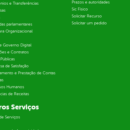
Prazos e autoridades
ios e Transferências
Sic Físico
sas
Solicitar Recurso
s
Solicitar um pedido
as parlamentares
ura Organizacional
 Governo Digital
ções e Contratos
Públicas
sa de Satisfação
jamento e Prestação de Contas
as
sos Humanos
ias de Receitas
ros Serviços
de Serviços