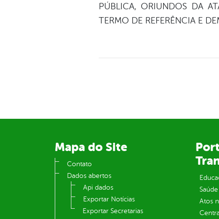
PÚBLICA, ORIUNDOS DA AT
TERMO DE REFERÊNCIA E DE
Mapa do Site
Port
Tra
Contato
Dados abertos
Educa
Api dados
Saúde
Exportar Notícias
Atos 
Exportar Secretarias
Centra