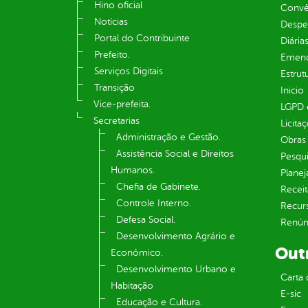
Hino oficial
Convên
Notícias
Despe
Portal do Contribuinte
Diária
Prefeito.
Emend
Serviços Digitais
Estrut
Transição
Inicio
Vice-prefeita.
LGPD e
Secretarias
Licita
Administração e Gestão.
Obras 
Assistência Social e Direitos
Pesqui
Humanos.
Plane
Chefia de Gabinete.
Receit
Controle Interno.
Recur
Defesa Social.
Renúnc
Desenvolvimento Agrário e
Out
Econômico.
Desenvolvimento Urbano e
Carta 
Habitação
E-sic
Educação e Cultura.