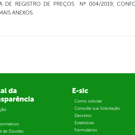
A DE REGISTRO DE PREÇOS Nº 004/2019, CONF
MAIS ANEXOS.
al da
E-sic
nsparência
Como solicitar
Consulte sua Solicitação
ção
Decretos
Estatísticas
normativos
Formulários
l de Dúvidas