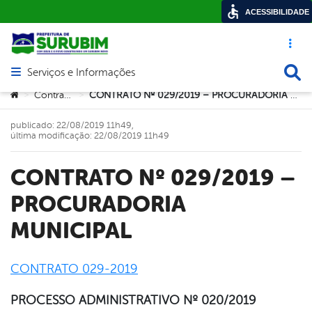
ACESSIBILIDADE
Acesso ráp
Busca
Serviços e Informações
Abrir menu principal de navegação
Você está aqui:
Contratos
CONTRATO Nº 029/2019 – PROCURADORIA MUNICIPAL
>
>
publicado: 22/08/2019 11h49,
última modificação: 22/08/2019 11h49
CONTRATO Nº 029/2019 –
PROCURADORIA
MUNICIPAL
CONTRATO 029-2019
book
PROCESSO ADMINISTRATIVO Nº 020/2019