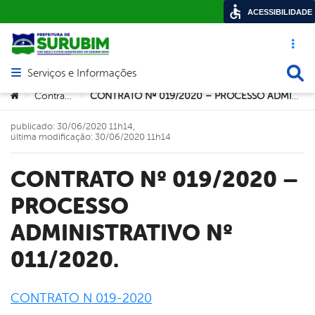
ACESSIBILIDADE
Acesso ráp
Busca
Serviços e Informações
Abrir menu principal de navegação
Você está aqui:
Contratos
CONTRATO Nº 019/2020 – PROCESSO ADMINISTRATIVO Nº 011/2020.
>
>
publicado: 30/06/2020 11h14,
última modificação: 30/06/2020 11h14
CONTRATO Nº 019/2020 –
PROCESSO
ADMINISTRATIVO Nº
011/2020.
CONTRATO N 019-2020