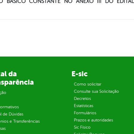
TO BÁSICO CONSTANTE NO ANEXO III DO EDITA
al da
E-sic
nsparência
Como solicitar
Consulte sua Solicitação
ção
Decretos
Estatísticas
normativos
Formulários
l de Dúvidas
Prazos e autoridades
ios e Transferências
Sic Físico
sas