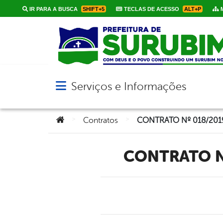
IR PARA A BUSCA
SHIFT+5
TECLAS DE ACESSO
ALT+P
M
Serviços e Informações
Abrir menu principal de navegação
Você está aqui:
>
>
Contratos
CONTRATO 