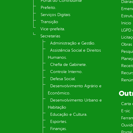
Portal do Contribuinte
Diária
Prefeito.
Emend
Serviços Digitais
Estrut
Transição
Inicio
Vice-prefeita.
LGPD e
Secretarias
Licita
Administração e Gestão.
Obras 
Assistência Social e Direitos
Pesqui
Humanos.
Plane
Chefia de Gabinete.
Receit
Controle Interno.
Recur
Defesa Social.
Renúnc
Desenvolvimento Agrário e
Out
Econômico.
Desenvolvimento Urbano e
Carta 
Habitação
E-sic
Educação e Cultura.
Ferram
Esportes.
Ouvid
Finanças.
Portal