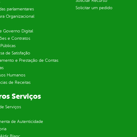
Solicitar Recurso
s
Solicitar um pedido
as parlamentares
ura Organizacional
 Governo Digital
ções e Contratos
Públicas
sa de Satisfação
jamento e Prestação de Contas
as
sos Humanos
ias de Receitas
ros Serviços
de Serviços
enta de Autenticidade
oria
 Aldir Blanc