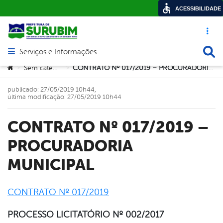
ACESSIBILIDADE
Acesso ráp
Busca
Serviços e Informações
Abrir menu principal de navegação
Você está aqui:
Sem categoria
CONTRATO Nº 017/2019 – PROCURADORIA MUNICIPAL
>
>
publicado: 27/05/2019 10h44,
última modificação: 27/05/2019 10h44
CONTRATO Nº 017/2019 –
PROCURADORIA
MUNICIPAL
CONTRATO Nº 017/2019
book
PROCESSO LICITATÓRIO Nº 002/2017