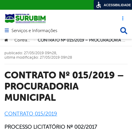
ACESSIBILIDADE
Acesso ráp
Busca
Serviços e Informações
Abrir menu principal de navegação
Você está aqui:
Contratos
CONTRATO Nº 015/2019 – PROCURADORIA MUNICIPAL
>
>
publicado: 27/05/2019 09h28,
última modificação: 27/05/2019 09h28
CONTRATO Nº 015/2019 –
PROCURADORIA
MUNICIPAL
CONTRATO 015/2019
book
PROCESSO LICITATÓRIO Nº 002/2017