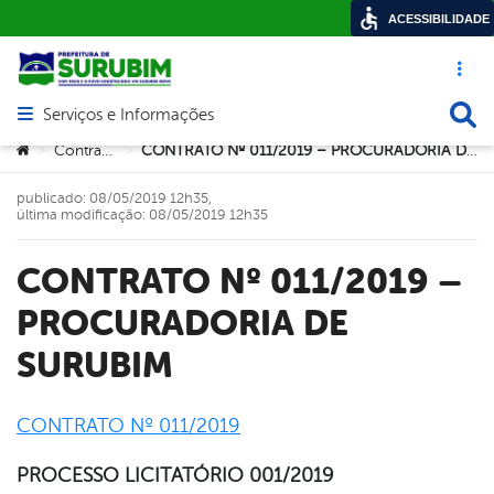
ACESSIBILIDADE
Acesso ráp
Busca
Serviços e Informações
Abrir menu principal de navegação
Você está aqui:
Contratos
CONTRATO Nº 011/2019 – PROCURADORIA DE SURUBIM
>
>
publicado: 08/05/2019 12h35,
última modificação: 08/05/2019 12h35
CONTRATO Nº 011/2019 –
PROCURADORIA DE
SURUBIM
CONTRATO Nº 011/2019
book
PROCESSO LICITATÓRIO 001/2019