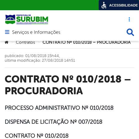
ACESSIBILIDADE
Acesso ráp
Busca
Serviços e Informações
Abrir menu principal de navegação
Você está aqui:
Contratos
CONTRATO Nº 010/2018 – PROCURADORIA
>
>
publicado: 01/08/2018 15h44,
última modificação: 27/08/2018 14h51
CONTRATO Nº 010/2018 –
PROCURADORIA
PROCESSO ADMINISTRATIVO Nº 010/2018
book
DISPENSA DE LICITAÇÃO Nº 007/2018
CONTRATO Nº 010/2018