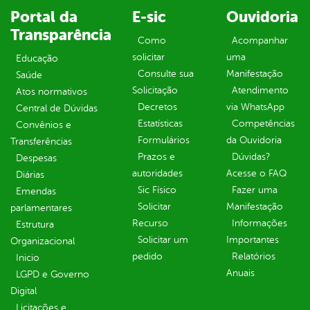
Portal da
E-sic
Ouvidoria
Transparência
Como
Acompanhar
solicitar
uma
Educação
Consulte sua
Manifestação
Saúde
Solicitação
Atendimento
Atos normativos
Decretos
via WhatsApp
Central de Dúvidas
Estatísticas
Competências
Convênios e
Formulários
da Ouvidoria
Transferências
Prazos e
Dúvidas?
Despesas
autoridades
Acesse o FAQ
Diárias
Sic Físico
Fazer uma
Emendas
Solicitar
Manifestação
parlamentares
Recurso
Informações
Estrutura
Solicitar um
Importantes
Organizacional
pedido
Relatórios
Inicio
Anuais
LGPD e Governo
Digital
Licitações e