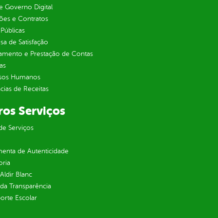
 Governo Digital
ções e Contratos
Públicas
sa de Satisfação
jamento e Prestação de Contas
as
sos Humanos
ias de Receitas
ros Serviços
de Serviços
enta de Autenticidade
oria
 Aldir Blanc
 da Transparência
orte Escolar