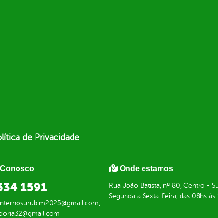
lítica de Privacidade
 Conosco
Onde estamos
634 1591
Rua João Batista, nº 80, Centro -
Segunda a Sexta-Feira, das 08hs às
einternosurubim2025@gmail.com;
doria32@gmail.com