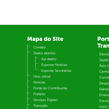
Mapa do Site
Port
Tra
Contato
Dados abertos
Educa
Api dados
Saúde
Exportar Notícias
Atos 
Exportar Secretarias
Centra
Hino oficial
Convên
Notícias
Despe
Portal do Contribuinte
Diária
Prefeito.
Emend
Serviços Digitais
Estrut
Transição
Inicio