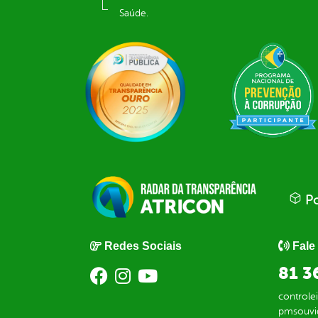
Saúde.
Po
Redes Sociais
Fale
81 3
control
pmsouvi