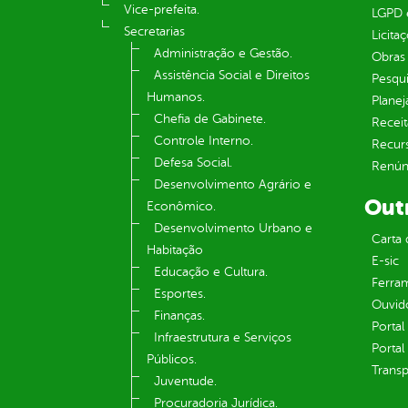
Vice-prefeita.
LGPD e
Secretarias
Licita
Administração e Gestão.
Obras 
Assistência Social e Direitos
Pesqui
Humanos.
Plane
Chefia de Gabinete.
Receit
Controle Interno.
Recur
Defesa Social.
Renúnc
Desenvolvimento Agrário e
Out
Econômico.
Desenvolvimento Urbano e
Carta 
Habitação
E-sic
Educação e Cultura.
Ferram
Esportes.
Ouvid
Finanças.
Portal
Infraestrutura e Serviços
Portal
Públicos.
Transp
Juventude.
Procuradoria Jurídica.