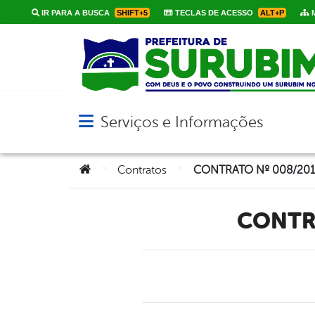
IR PARA A BUSCA
SHIFT+5
TECLAS DE ACESSO
ALT+P
M
Serviços e Informações
Abrir menu principal de navegação
Você está aqui:
>
>
Contratos
CONTRATO Nº 008/20
CONT