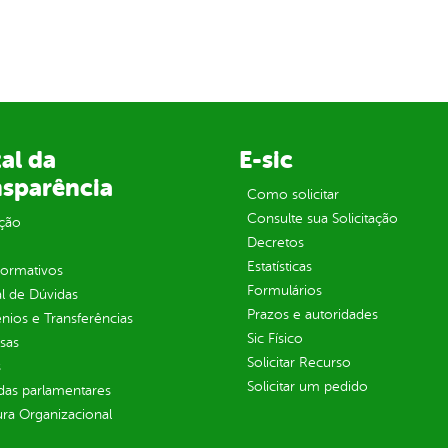
al da
E-sic
nsparência
Como solicitar
Consulte sua Solicitação
ção
Decretos
Estatísticas
normativos
Formulários
l de Dúvidas
Prazos e autoridades
ios e Transferências
Sic Físico
sas
Solicitar Recurso
s
Solicitar um pedido
as parlamentares
ura Organizacional