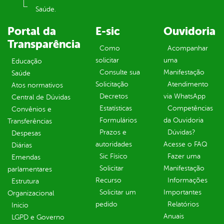
Saúde.
Portal da
E-sic
Ouvidoria
Transparência
Como
Acompanhar
solicitar
uma
Educação
Consulte sua
Manifestação
Saúde
Solicitação
Atendimento
Atos normativos
Decretos
via WhatsApp
Central de Dúvidas
Estatísticas
Competências
Convênios e
Formulários
da Ouvidoria
Transferências
Prazos e
Dúvidas?
Despesas
autoridades
Acesse o FAQ
Diárias
Sic Físico
Fazer uma
Emendas
Solicitar
Manifestação
parlamentares
Recurso
Informações
Estrutura
Solicitar um
Importantes
Organizacional
pedido
Relatórios
Inicio
Anuais
LGPD e Governo