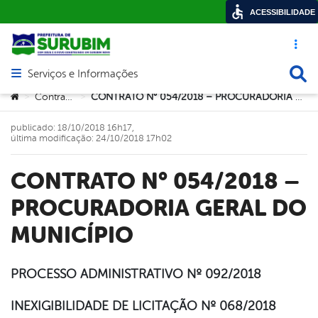
ACESSIBILIDADE
Acesso ráp
Busca
Serviços e Informações
Abrir menu principal de navegação
Você está aqui:
Contratos
CONTRATO N° 054/2018 – PROCURADORIA GERAL DO MUNICÍPIO
>
>
publicado: 18/10/2018 16h17,
última modificação: 24/10/2018 17h02
CONTRATO N° 054/2018 –
PROCURADORIA GERAL DO
MUNICÍPIO
PROCESSO ADMINISTRATIVO Nº 092/2018
book
INEXIGIBILIDADE DE LICITAÇÃO Nº 068/2018