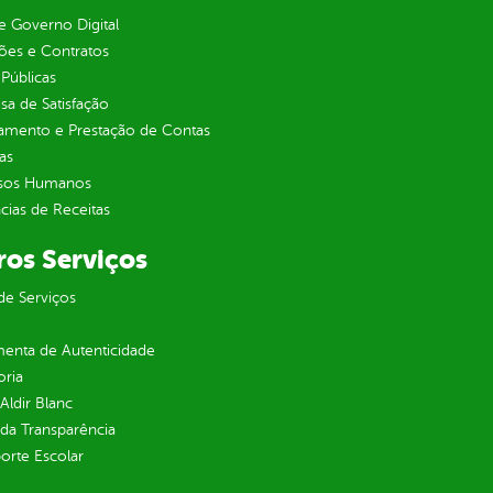
 Governo Digital
ções e Contratos
Públicas
sa de Satisfação
jamento e Prestação de Contas
as
sos Humanos
ias de Receitas
ros Serviços
de Serviços
enta de Autenticidade
oria
 Aldir Blanc
 da Transparência
orte Escolar