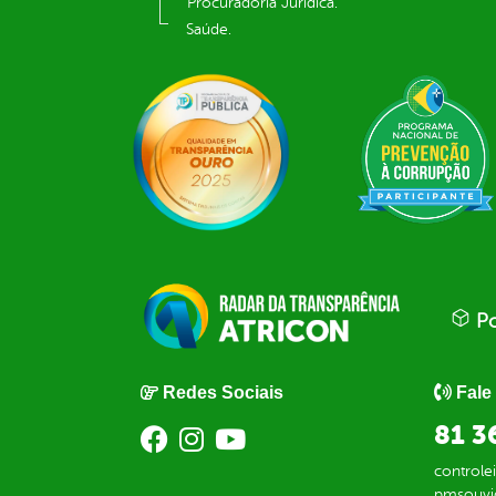
Procuradoria Jurídica.
Saúde.
Po
Redes Sociais
Fale
81 3
control
pmsouvi