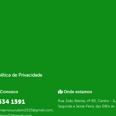
lítica de Privacidade
 Conosco
Onde estamos
634 1591
Rua João Batista, nº 80, Centro -
Segunda a Sexta-Feira, das 08hs às
einternosurubim2025@gmail.com;
doria32@gmail.com