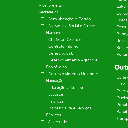
Vice-prefeita.
LGPD e
Secretarias
Licita
Administração e Gestão.
Obras 
Assistência Social e Direitos
Pesqui
Humanos.
Plane
Chefia de Gabinete.
Receit
Controle Interno.
Recur
Defesa Social.
Renúnc
Desenvolvimento Agrário e
Out
Econômico.
Desenvolvimento Urbano e
Carta 
Habitação
E-sic
Educação e Cultura.
Ferram
Esportes.
Ouvid
Finanças.
Portal
Infraestrutura e Serviços
Portal
Públicos.
Transp
Juventude.