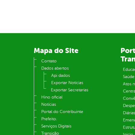
Mapa do Site
Port
Tra
Contato
Dados abertos
Educa
Api dados
Saúde
Exportar Notícias
Atos 
Exportar Secretarias
Centra
Hino oficial
Convên
Notícias
Despe
Portal do Contribuinte
Diária
Prefeito.
Emend
Serviços Digitais
Estrut
Transição
Inicio