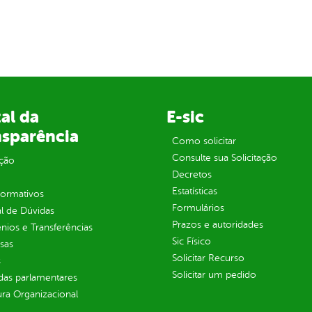
al da
E-sic
nsparência
Como solicitar
Consulte sua Solicitação
ção
Decretos
Estatísticas
normativos
Formulários
l de Dúvidas
Prazos e autoridades
ios e Transferências
Sic Físico
sas
Solicitar Recurso
s
Solicitar um pedido
as parlamentares
ura Organizacional