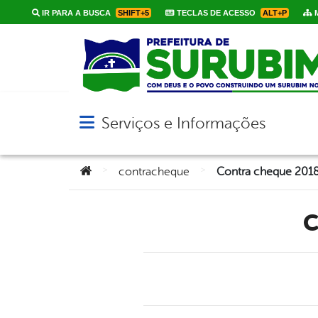
IR PARA A BUSCA
SHIFT+5
TECLAS DE ACESSO
ALT+P
M
Serviços e Informações
Abrir menu principal de navegação
Você está aqui:
>
>
contracheque
Contra cheque 201