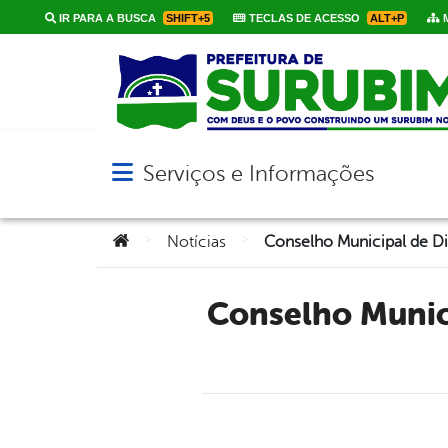
IR PARA A BUSCA
SHIFT+5
TECLAS DE ACESSO
ALT+P
M
Serviços e Informações
Abrir menu principal de navegação
Você está aqui:
>
>
Notícias
Conselho Municipal de Direitos da Pessoa Idosa para o Biênio