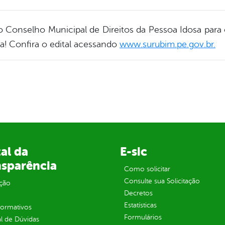
 do Conselho Municipal de Direitos da Pessoa Idosa para
ra! Confira o edital acessando
www.surubim.pe.gov.br.
al da
E-sic
nsparência
Como solicitar
Consulte sua Solicitação
ção
Decretos
Estatísticas
normativos
Formulários
l de Dúvidas