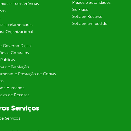
Prazos e autoridades
ios e Transferências
Sic Físico
sas
Solicitar Recurso
s
Solicitar um pedido
as parlamentares
ura Organizacional
 Governo Digital
ções e Contratos
Públicas
sa de Satisfação
jamento e Prestação de Contas
as
sos Humanos
ias de Receitas
ros Serviços
de Serviços