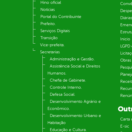
Hino oficial
Convên
Notícias
Despe
Portal do Contribuinte
Diária
Prefeito.
Emend
Serviços Digitais
Estrut
Transição
Inicio
Vice-prefeita.
LGPD e
Secretarias
Licita
Administração e Gestão.
Obras 
Assistência Social e Direitos
Pesqui
Humanos.
Plane
Chefia de Gabinete.
Receit
Controle Interno.
Recur
Defesa Social.
Renúnc
Desenvolvimento Agrário e
Out
Econômico.
Desenvolvimento Urbano e
Carta 
Habitação
E-sic
Educação e Cultura.