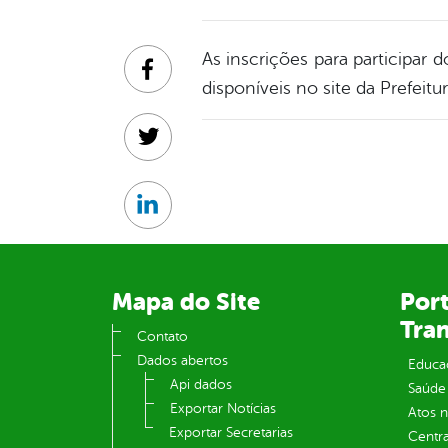
As inscrições para participar
Facebook
disponíveis no site da Prefeitu
Twitter
Linkedin
Mapa do Site
Port
Tra
Contato
Dados abertos
Educa
Api dados
Saúde
Exportar Notícias
Atos 
Exportar Secretarias
Centra