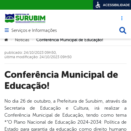
ACESSIBILIDADE
Acesso ráp
Busca
Serviços e Informações
Abrir menu principal de navegação
Você está aqui:
Notícias
Conferência Municipal de Educação!
>
>
publicado: 24/10/2023 09h50,
última modificação: 24/10/2023 09h50
Conferência Municipal de
Educação!
No dia 26 de outubro, a Prefeitura de Surubim, através da
Secretaria de Educação e Cultura, irá realizar a
book
Conferência Municipal de Educação, tendo como tema
*”O Plano Nacional de Educação 2024-2034: Política de
Estado para garantia da educação como direito humano