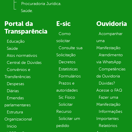
Procuradoria Jurídica.
Saúde.
Portal da
E-sic
Ouvidoria
Transparência
Como
Acompanhar
solicitar
uma
Educação
Consulte sua
Manifestação
Saúde
Solicitação
Atendimento
Atos normativos
Decretos
via WhatsApp
Central de Dúvidas
Estatísticas
Competências
Convênios e
Formulários
da Ouvidoria
Transferências
Prazos e
Dúvidas?
Despesas
autoridades
Acesse o FAQ
Diárias
Sic Físico
Fazer uma
Emendas
Solicitar
Manifestação
parlamentares
Recurso
Informações
Estrutura
Solicitar um
Importantes
Organizacional
pedido
Relatórios
Inicio