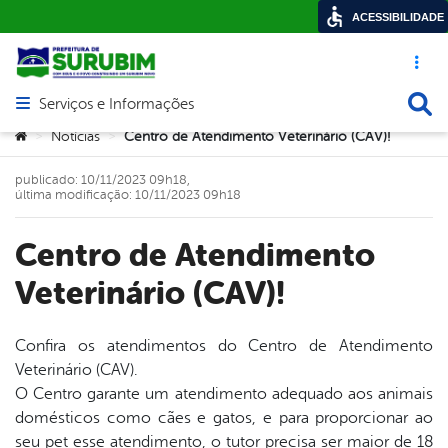
ACESSIBILIDADE
Acesso ráp
Busca
Serviços e Informações
Abrir menu principal de navegação
Você está aqui:
Notícias
Centro de Atendimento Veterinário (CAV)!
>
>
publicado: 10/11/2023 09h18,
última modificação: 10/11/2023 09h18
Centro de Atendimento
Veterinário (CAV)!
Confira os atendimentos do Centro de Atendimento
Veterinário (CAV).
book
O Centro garante um atendimento adequado aos animais
domésticos como cães e gatos, e para proporcionar ao
seu pet esse atendimento, o tutor precisa ser maior de 18