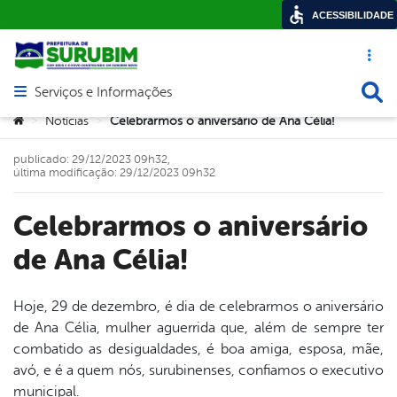
ACESSIBILIDADE
Acesso ráp
Busca
Serviços e Informações
Abrir menu principal de navegação
Você está aqui:
Notícias
Celebrarmos o aniversário de Ana Célia!
>
>
publicado: 29/12/2023 09h32,
última modificação: 29/12/2023 09h32
Celebrarmos o aniversário
de Ana Célia!
Hoje, 29 de dezembro, é dia de celebrarmos o aniversário
de Ana Célia, mulher aguerrida que, além de sempre ter
book
combatido as desigualdades, é boa amiga, esposa, mãe,
avó, e é a quem nós, surubinenses, confiamos o executivo
municipal.