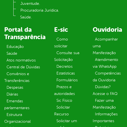
Juventude.
Procuradoria Jurídica.
Saúde.
Portal da
E-sic
Ouvidoria
Transparência
Como
Acompanhar
solicitar
uma
Educação
Consulte sua
Manifestação
Saúde
Solicitação
Atendimento
Atos normativos
Decretos
via WhatsApp
Central de Dúvidas
Estatísticas
Competências
Convênios e
Formulários
da Ouvidoria
Transferências
Prazos e
Dúvidas?
Despesas
autoridades
Acesse o FAQ
Diárias
Sic Físico
Fazer uma
Emendas
Solicitar
Manifestação
parlamentares
Recurso
Informações
Estrutura
Solicitar um
Importantes
Organizacional