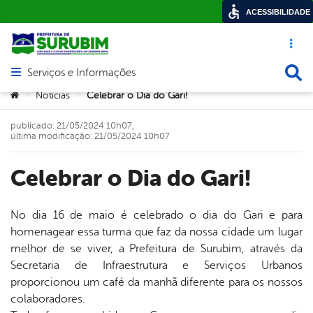
ACESSIBILIDADE
Acesso ráp
Busca
Serviços e Informações
Abrir menu principal de navegação
Você está aqui:
Notícias
Celebrar o Dia do Gari!
>
>
publicado: 21/05/2024 10h07,
última modificação: 21/05/2024 10h07
Celebrar o Dia do Gari!
No dia 16 de maio é celebrado o dia do Gari e para
homenagear essa turma que faz da nossa cidade um lugar
book
melhor de se viver, a Prefeitura de Surubim, através da
Secretaria de Infraestrutura e Serviços Urbanos
proporcionou um café da manhã diferente para os nossos
er
colaboradores.