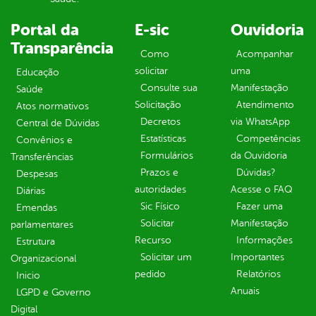
Portal da
E-sic
Ouvidoria
Transparência
Como
Acompanhar
solicitar
uma
Educação
Consulte sua
Manifestação
Saúde
Solicitação
Atendimento
Atos normativos
Decretos
via WhatsApp
Central de Dúvidas
Estatísticas
Competências
Convênios e
Formulários
da Ouvidoria
Transferências
Prazos e
Dúvidas?
Despesas
autoridades
Acesse o FAQ
Diárias
Sic Físico
Fazer uma
Emendas
Solicitar
Manifestação
parlamentares
Recurso
Informações
Estrutura
Solicitar um
Importantes
Organizacional
pedido
Relatórios
Inicio
Anuais
LGPD e Governo
Digital