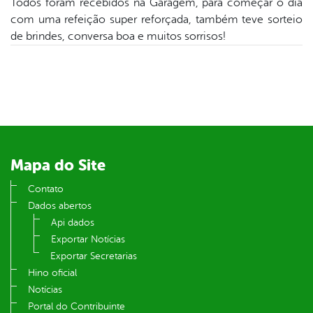
Todos foram recebidos na Garagem, para começar o dia
com uma refeição super reforçada, também teve sorteio
din
de brindes, conversa boa e muitos sorrisos!
Mapa do Site
Contato
Dados abertos
Api dados
Exportar Notícias
Exportar Secretarias
Hino oficial
Notícias
Portal do Contribuinte