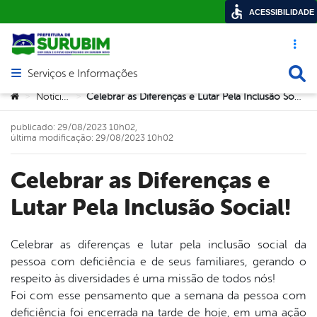
ACESSIBILIDADE
Acesso ráp
Busca
Serviços e Informações
Abrir menu principal de navegação
Você está aqui:
Notícias
Celebrar as Diferenças e Lutar Pela Inclusão Social!
>
>
publicado: 29/08/2023 10h02,
última modificação: 29/08/2023 10h02
Celebrar as Diferenças e
Lutar Pela Inclusão Social!
Celebrar as diferenças e lutar pela inclusão social da
pessoa com deficiência e de seus familiares, gerando o
book
respeito às diversidades é uma missão de todos nós!
Foi com esse pensamento que a semana da pessoa com
deficiência foi encerrada na tarde de hoje, em uma ação