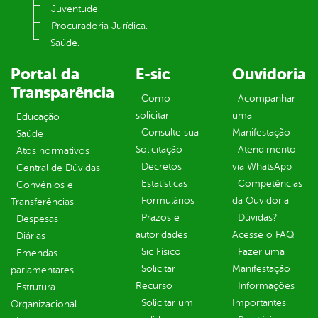
Juventude.
Procuradoria Jurídica.
Saúde.
Portal da
E-sic
Ouvidoria
Transparência
Como
Acompanhar
solicitar
uma
Educação
Consulte sua
Manifestação
Saúde
Solicitação
Atendimento
Atos normativos
Decretos
via WhatsApp
Central de Dúvidas
Estatísticas
Competências
Convênios e
Formulários
da Ouvidoria
Transferências
Prazos e
Dúvidas?
Despesas
autoridades
Acesse o FAQ
Diárias
Sic Físico
Fazer uma
Emendas
Solicitar
Manifestação
parlamentares
Recurso
Informações
Estrutura
Solicitar um
Importantes
Organizacional