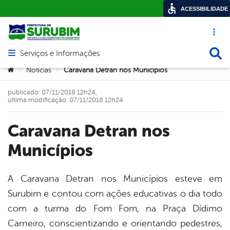
ACESSIBILIDADE
Acesso ráp
Busca
Serviços e Informações
Abrir menu principal de navegação
Você está aqui:
Notícias
Caravana Detran nos Municípios
>
>
publicado: 07/11/2018 12h24,
última modificação: 07/11/2018 12h24
Caravana Detran nos
Municípios
A Caravana Detran nos Municípios esteve em
Surubim e contou com ações educativas o dia todo
book
com a turma do Fom Fom, na Praça Dídimo
Carneiro, conscientizando e orientando pedestres,