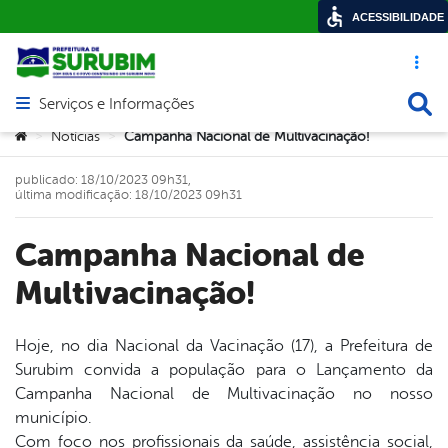
ACESSIBILIDADE
Acesso ráp
Busca
Serviços e Informações
Abrir menu principal de navegação
Você está aqui:
Notícias
Campanha Nacional de Multivacinação!
>
>
publicado: 18/10/2023 09h31,
última modificação: 18/10/2023 09h31
Campanha Nacional de
Multivacinação!
Hoje, no dia Nacional da Vacinação (17), a Prefeitura de
Surubim convida a população para o Lançamento da
book
Campanha Nacional de Multivacinação no nosso
município.
Com foco nos profissionais da saúde, assistência social,