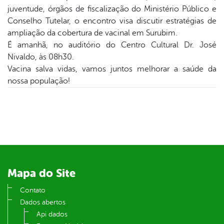
er
juventude, órgãos de fiscalização do Ministério Público e
Conselho Tutelar, o encontro visa discutir estratégias de
ampliação da cobertura de vacinal em Surubim.
din
É amanhã, no auditório do Centro Cultural Dr. José
Nivaldo, às 08h30.
Vacina salva vidas, vamos juntos melhorar a saúde da
nossa população!
Mapa do Site
Contato
Dados abertos
Api dados