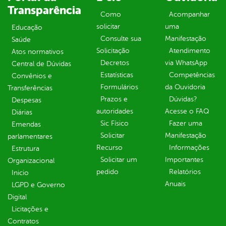
Transparência
Como
Acompanhar
solicitar
uma
Educação
Consulte sua
Manifestação
Saúde
Solicitação
Atendimento
Atos normativos
Decretos
via WhatsApp
Central de Dúvidas
Estatísticas
Competências
Convênios e
Formulários
da Ouvidoria
Transferências
Prazos e
Dúvidas?
Despesas
autoridades
Acesse o FAQ
Diárias
Sic Físico
Fazer uma
Emendas
Solicitar
Manifestação
parlamentares
Recurso
Informações
Estrutura
Solicitar um
Importantes
Organizacional
pedido
Relatórios
Inicio
Anuais
LGPD e Governo
Digital
Licitações e
Contratos