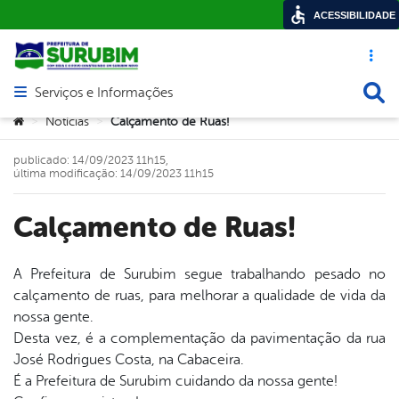
ACESSIBILIDADE
Acesso ráp
Busca
Serviços e Informações
Abrir menu principal de navegação
Você está aqui:
Notícias
Calçamento de Ruas!
>
>
publicado: 14/09/2023 11h15,
última modificação: 14/09/2023 11h15
Calçamento de Ruas!
A Prefeitura de Surubim segue trabalhando pesado no
calçamento de ruas, para melhorar a qualidade de vida da
book
nossa gente.
Desta vez, é a complementação da pavimentação da rua
José Rodrigues Costa, na Cabaceira.
er
É a Prefeitura de Surubim cuidando da nossa gente!