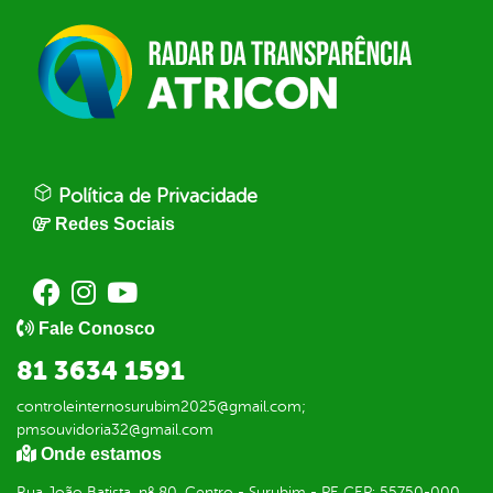
Política de Privacidade
Redes Sociais
Fale Conosco
81 3634 1591
controleinternosurubim2025@gmail.com;
pmsouvidoria32@gmail.com
Onde estamos
Rua João Batista, nº 80, Centro - Surubim - PE CEP: 55750-000