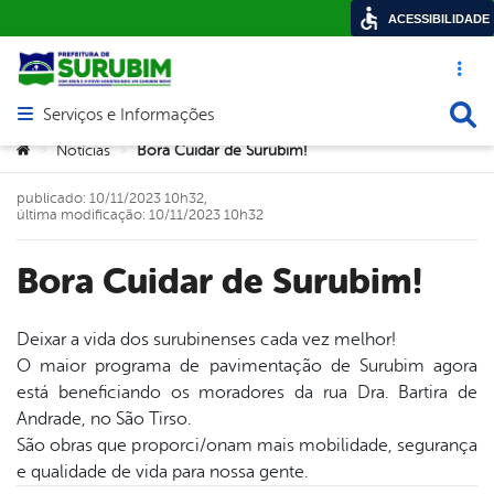
ACESSIBILIDADE
Acesso ráp
Busca
Serviços e Informações
Abrir menu principal de navegação
Você está aqui:
Notícias
Bora Cuidar de Surubim!
>
>
publicado: 10/11/2023 10h32,
última modificação: 10/11/2023 10h32
Bora Cuidar de Surubim!
Deixar a vida dos surubinenses cada vez melhor!
O maior programa de pavimentação de Surubim agora
book
está beneficiando os moradores da rua Dra. Bartira de
Andrade, no São Tirso.
São obras que proporci/onam mais mobilidade, segurança
er
e qualidade de vida para nossa gente.