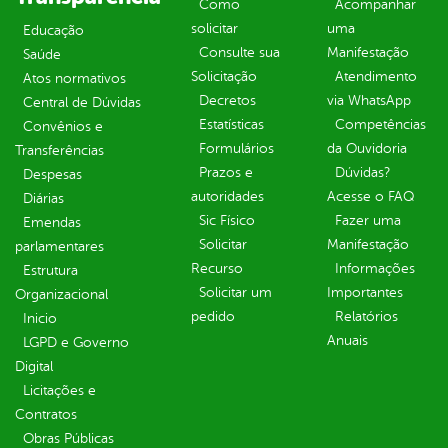
Como
Acompanhar
solicitar
uma
Educação
Consulte sua
Manifestação
Saúde
Solicitação
Atendimento
Atos normativos
Decretos
via WhatsApp
Central de Dúvidas
Estatísticas
Competências
Convênios e
Formulários
da Ouvidoria
Transferências
Prazos e
Dúvidas?
Despesas
autoridades
Acesse o FAQ
Diárias
Sic Físico
Fazer uma
Emendas
Solicitar
Manifestação
parlamentares
Recurso
Informações
Estrutura
Solicitar um
Importantes
Organizacional
pedido
Relatórios
Inicio
Anuais
LGPD e Governo
Digital
Licitações e
Contratos
Obras Públicas