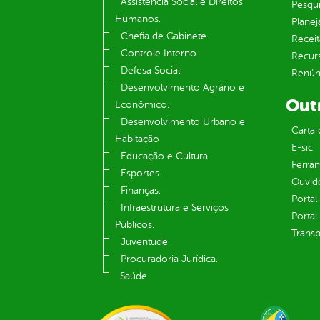
Assistência Social e Direitos
Pesqui
Humanos.
Plane
Chefia de Gabinete.
Receit
Controle Interno.
Recur
Defesa Social.
Renúnc
Desenvolvimento Agrário e
Out
Econômico.
Desenvolvimento Urbano e
Carta 
Habitação
E-sic
Educação e Cultura.
Ferram
Esportes.
Ouvid
Finanças.
Portal
Infraestrutura e Serviços
Portal
Públicos.
Transp
Juventude.
Procuradoria Jurídica.
Saúde.