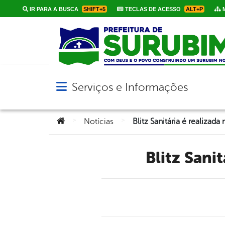
IR PARA A BUSCA
SHIFT+5
TECLAS DE ACESSO
ALT+P
M
Serviços e Informações
Abrir menu principal de navegação
Você está aqui:
>
>
Notícias
Blitz San