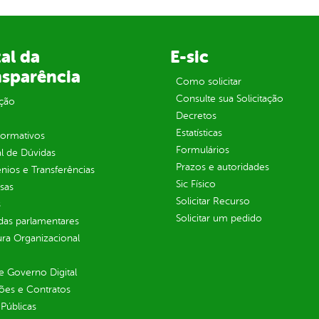
al da
E-sic
nsparência
Como solicitar
Consulte sua Solicitação
ção
Decretos
Estatísticas
normativos
Formulários
l de Dúvidas
Prazos e autoridades
ios e Transferências
Sic Físico
sas
Solicitar Recurso
s
Solicitar um pedido
as parlamentares
ura Organizacional
 Governo Digital
ções e Contratos
Públicas