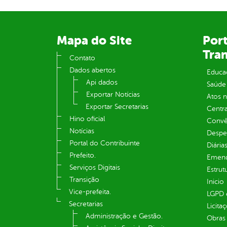
Mapa do Site
Port
Tra
Contato
Dados abertos
Educa
Api dados
Saúde
Exportar Notícias
Atos 
Exportar Secretarias
Centra
Hino oficial
Convên
Notícias
Despe
Portal do Contribuinte
Diária
Prefeito.
Emend
Serviços Digitais
Estrut
Transição
Inicio
Vice-prefeita.
LGPD e
Secretarias
Licita
Administração e Gestão.
Obras 