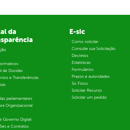
al da
E-sic
nsparência
Como solicitar
Consulte sua Solicitação
ção
Decretos
Estatísticas
normativos
Formulários
l de Dúvidas
Prazos e autoridades
ios e Transferências
Sic Físico
sas
Solicitar Recurso
s
Solicitar um pedido
as parlamentares
ura Organizacional
 Governo Digital
ções e Contratos