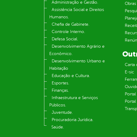
Administração e Gestão.
Obras 
Assistência Social e Direitos
Pesqui
Humanos.
Plane
Chefia de Gabinete.
Receit
Controle Interno.
Recur
Defesa Social.
Renúnc
Desenvolvimento Agrário e
Out
Econômico.
Desenvolvimento Urbano e
Carta 
Habitação
E-sic
Educação e Cultura.
Ferram
Esportes.
Ouvid
Finanças.
Portal
Infraestrutura e Serviços
Portal
Públicos.
Transp
Juventude.
Procuradoria Jurídica.
Saúde.