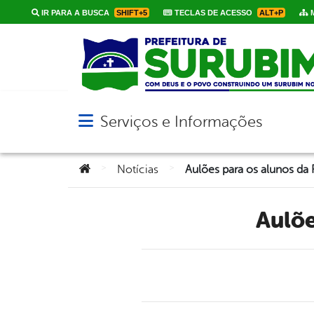
IR PARA A BUSCA
SHIFT+5
TECLAS DE ACESSO
ALT+P
M
Serviços e Informações
Abrir menu principal de navegação
Você está aqui:
>
>
Notícias
Aulões para os alunos da
Aulõ