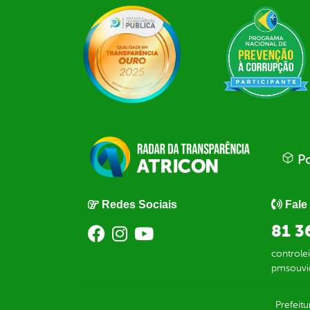
Po
Redes Sociais
Fale
81 3
control
pmsouvi
Prefeit