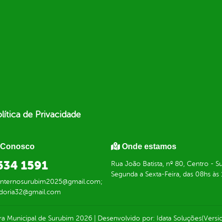
lítica de Privacidade
 Conosco
Onde estamos
634 1591
Rua João Batista, nº 80, Centro -
Segunda a Sexta-Feira, das 08hs às
einternosurubim2025@gmail.com;
doria32@gmail.com
ura Municipal de Surubim
2026
|
Desenvolvido por:
Idata Soluções
(Versio