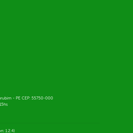
 Surubim - PE CEP: 55750-000
 15hs
n: 1.2.4)