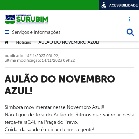
ACESSIBILIDADE
Acesso ráp
Busca
Serviços e Informações
Abrir menu principal de navegação
Você está aqui:
Notícias
AULÃO DO NOVEMBRO AZUL!
>
>
publicado: 14/11/2023 09h22,
última modificação: 14/11/2023 09h22
AULÃO DO NOVEMBRO
AZUL!
Simbora movimentar nesse Novembro Azul!!
Não fique de fora do Aulão de Ritmos que vai rolar nesta
book
terça-feira(14), na Praça do Trevo.
Cuidar da saúde é cuidar da nossa gente!