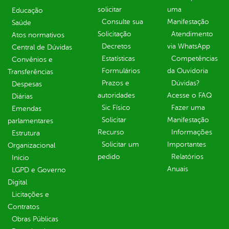
solicitar
uma
Educação
Consulte sua
Manifestação
Saúde
Solicitação
Atendimento
Atos normativos
Decretos
via WhatsApp
Central de Dúvidas
Estatísticas
Competências
Convênios e
Formulários
da Ouvidoria
Transferências
Prazos e
Dúvidas?
Despesas
autoridades
Acesse o FAQ
Diárias
Sic Físico
Fazer uma
Emendas
Solicitar
Manifestação
parlamentares
Recurso
Informações
Estrutura
Solicitar um
Importantes
Organizacional
pedido
Relatórios
Inicio
Anuais
LGPD e Governo
Digital
Licitações e
Contratos
Obras Públicas