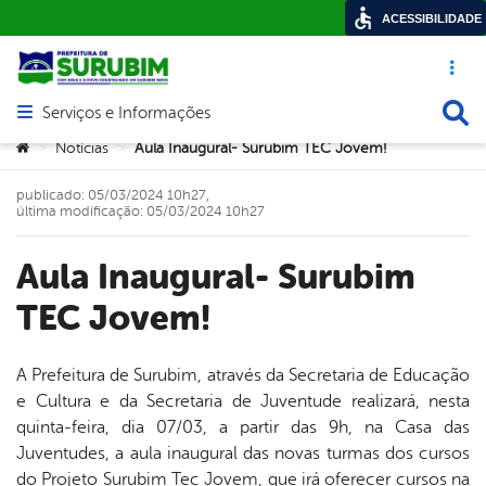
ACESSIBILIDADE
Acesso ráp
Busca
Serviços e Informações
Abrir menu principal de navegação
Você está aqui:
Notícias
Aula Inaugural- Surubim TEC Jovem!
>
>
publicado: 05/03/2024 10h27,
última modificação: 05/03/2024 10h27
Aula Inaugural- Surubim
TEC Jovem!
A Prefeitura de Surubim, através da Secretaria de Educação
e Cultura e da Secretaria de Juventude realizará, nesta
book
quinta-feira, dia 07/03, a partir das 9h, na Casa das
Juventudes, a aula inaugural das novas turmas dos cursos
do Projeto Surubim Tec Jovem, que irá oferecer cursos na