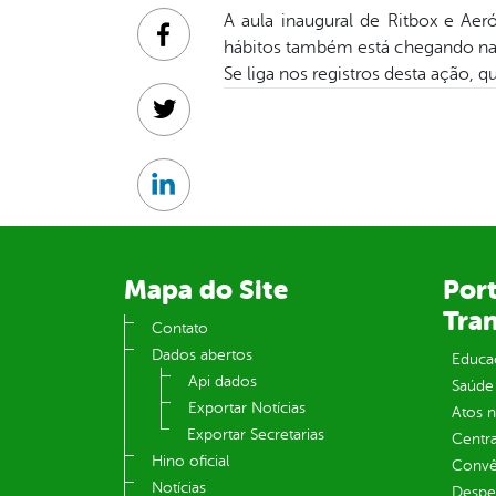
A aula inaugural de Ritbox e Ae
Facebook
hábitos também está chegando na
Se liga nos registros desta ação,
Twitter
Linkedin
Mapa do Site
Port
Tra
Contato
Dados abertos
Educa
Api dados
Saúde
Exportar Notícias
Atos 
Exportar Secretarias
Centra
Hino oficial
Convên
Notícias
Despe