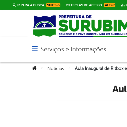
IR PARA A BUSCA
SHIFT+5
TECLAS DE ACESSO
ALT+P
M
Serviços e Informações
Abrir menu principal de navegação
Você está aqui:
>
>
Notícias
Aula Inaugural de Ritbox 
Au