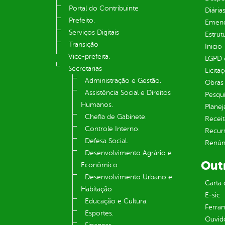
Portal do Contribuinte
Diária
Prefeito.
Emend
Serviços Digitais
Estrut
Transição
Inicio
Vice-prefeita.
LGPD e
Secretarias
Licita
Administração e Gestão.
Obras 
Assistência Social e Direitos
Pesqui
Humanos.
Plane
Chefia de Gabinete.
Receit
Controle Interno.
Recur
Defesa Social.
Renúnc
Desenvolvimento Agrário e
Out
Econômico.
Desenvolvimento Urbano e
Carta 
Habitação
E-sic
Educação e Cultura.
Ferram
Esportes.
Ouvid