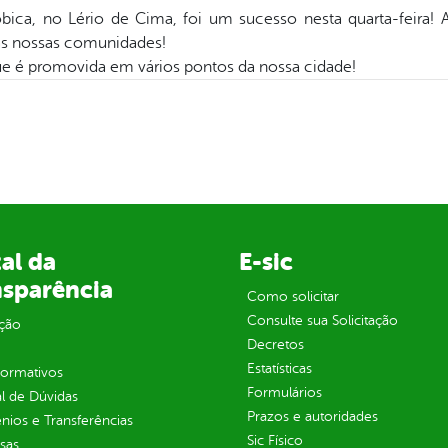
róbica, no Lério de Cima, foi um sucesso nesta quarta-feira
s nossas comunidades!
 que é promovida em vários pontos da nossa cidade!
al da
E-sic
nsparência
Como solicitar
Consulte sua Solicitação
ção
Decretos
Estatísticas
normativos
Formulários
l de Dúvidas
Prazos e autoridades
ios e Transferências
Sic Físico
sas