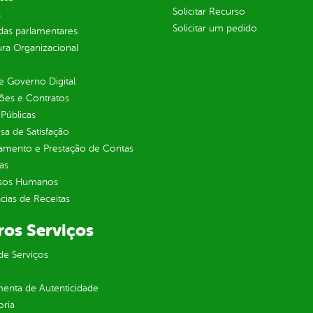
Solicitar Recurso
s
Solicitar um pedido
as parlamentares
ura Organizacional
 Governo Digital
ções e Contratos
Públicas
sa de Satisfação
jamento e Prestação de Contas
as
sos Humanos
ias de Receitas
ros Serviços
de Serviços
enta de Autenticidade
oria