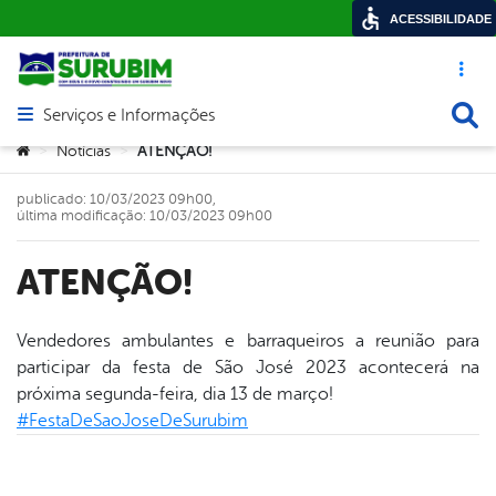
ACESSIBILIDADE
Acesso ráp
Busca
Serviços e Informações
Abrir menu principal de navegação
Você está aqui:
Notícias
ATENÇÃO!
>
>
publicado: 10/03/2023 09h00,
última modificação: 10/03/2023 09h00
ATENÇÃO!
Vendedores ambulantes e barraqueiros a reunião para
participar da festa de São José 2023 acontecerá na
book
próxima segunda-feira, dia 13 de março!
#FestaDeSaoJoseDeSurubim
er