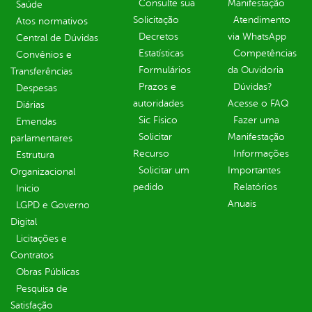
Consulte sua
Manifestação
Saúde
Solicitação
Atendimento
Atos normativos
Decretos
via WhatsApp
Central de Dúvidas
Estatísticas
Competências
Convênios e
Formulários
da Ouvidoria
Transferências
Prazos e
Dúvidas?
Despesas
autoridades
Acesse o FAQ
Diárias
Sic Físico
Fazer uma
Emendas
Solicitar
Manifestação
parlamentares
Recurso
Informações
Estrutura
Solicitar um
Importantes
Organizacional
pedido
Relatórios
Inicio
Anuais
LGPD e Governo
Digital
Licitações e
Contratos
Obras Públicas
Pesquisa de
Satisfação