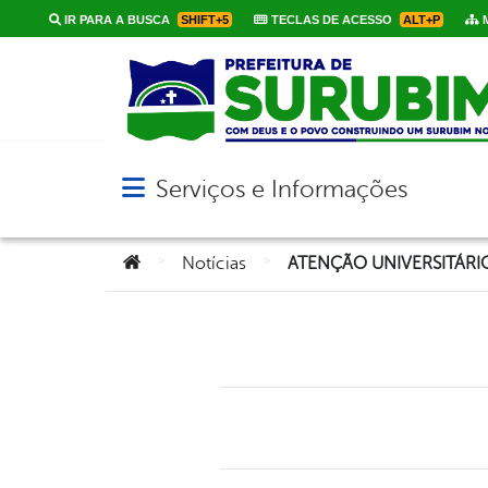
IR PARA A BUSCA
SHIFT+5
TECLAS DE ACESSO
ALT+P
M
Serviços e Informações
Abrir menu principal de navegação
Você está aqui:
>
>
Notícias
ATENÇÃO UNIVERSITÁRI