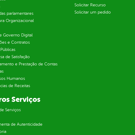
Solicitar Recurso
s
Solicitar um pedido
as parlamentares
ura Organizacional
 Governo Digital
ções e Contratos
Públicas
sa de Satisfação
jamento e Prestação de Contas
as
sos Humanos
ias de Receitas
ros Serviços
de Serviços
enta de Autenticidade
oria