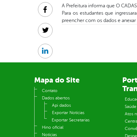
A Prefeitura informa que O CAD
Facebook
Para os estudantes que ingressa
preencher com os dados e anexar d
Twitter
Linkedin
Mapa do Site
Port
Tra
Contato
Dados abertos
Educa
Api dados
Saúde
Exportar Notícias
Atos 
Exportar Secretarias
Centra
Hino oficial
Convên
Notícias
Despe