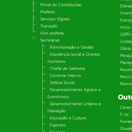
Portal do Contribuinte
Diária
Prefeito.
Emend
Serviços Digitais
Estrut
Transição
Inicio
Vice-prefeita.
LGPD e
Secretarias
Licita
Administração e Gestão.
Obras 
Assistência Social e Direitos
Pesqui
Humanos.
Plane
Chefia de Gabinete.
Receit
Controle Interno.
Recur
Defesa Social.
Renúnc
Desenvolvimento Agrário e
Out
Econômico.
Desenvolvimento Urbano e
Carta 
Habitação
E-sic
Educação e Cultura.
Ferram
Esportes.
Ouvid