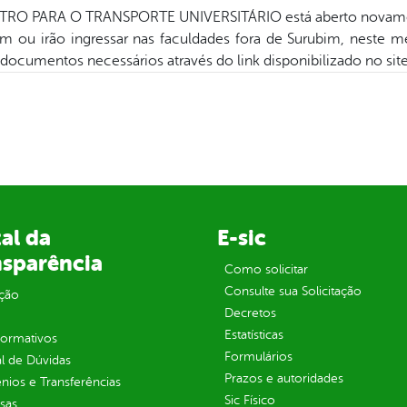
ASTRO PARA O TRANSPORTE UNIVERSITÁRIO está aberto novam
ram ou irão ingressar nas faculdades fora de Surubim, nest
ocumentos necessários através do link disponibilizado no site 
al da
E-sic
nsparência
Como solicitar
Consulte sua Solicitação
ção
Decretos
Estatísticas
normativos
Formulários
l de Dúvidas
Prazos e autoridades
ios e Transferências
Sic Físico
sas