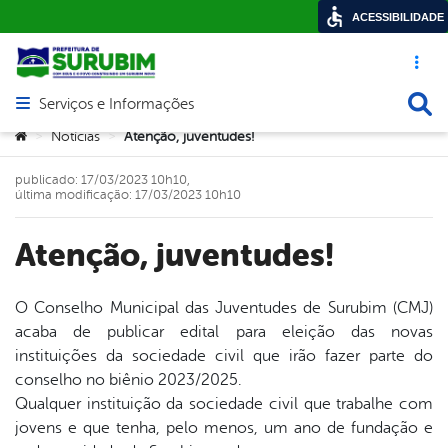
ACESSIBILIDADE
Acesso ráp
Busca
Serviços e Informações
Abrir menu principal de navegação
Você está aqui:
Notícias
Atenção, juventudes!
>
>
publicado: 17/03/2023 10h10,
última modificação: 17/03/2023 10h10
Atenção, juventudes!
O Conselho Municipal das Juventudes de Surubim (CMJ)
acaba de publicar edital para eleição das novas
book
instituições da sociedade civil que irão fazer parte do
conselho no biênio 2023/2025.
Qualquer instituição da sociedade civil que trabalhe com
er
jovens e que tenha, pelo menos, um ano de fundação e