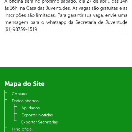
A oficina será no próximo sábado, dia 27 de abril, das 14h
às 16h. na Casa das Juventudes. As vagas são gratuitas e as
din
inscrições são limitadas. Para garantir sua vaga, envie uma
mensagem para o whatsapp da Secretaria de Juventude
(81) 98759-1519.
Mapa do Site
Contato
Dados abertos
Api dados
Exportar Notícias
Exportar Secretarias
Hino oficial