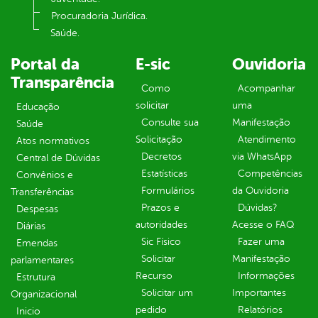
Procuradoria Jurídica.
Saúde.
Portal da
E-sic
Ouvidoria
Transparência
Como
Acompanhar
solicitar
uma
Educação
Consulte sua
Manifestação
Saúde
Solicitação
Atendimento
Atos normativos
Decretos
via WhatsApp
Central de Dúvidas
Estatísticas
Competências
Convênios e
Formulários
da Ouvidoria
Transferências
Prazos e
Dúvidas?
Despesas
autoridades
Acesse o FAQ
Diárias
Sic Físico
Fazer uma
Emendas
Solicitar
Manifestação
parlamentares
Recurso
Informações
Estrutura
Solicitar um
Importantes
Organizacional
pedido
Relatórios
Inicio