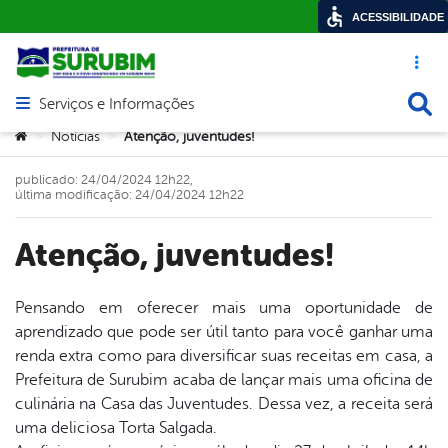
ACESSIBILIDADE
Acesso ráp
Busca
Serviços e Informações
Abrir menu principal de navegação
Você está aqui:
Notícias
Atenção, juventudes!
>
>
publicado: 24/04/2024 12h22,
última modificação: 24/04/2024 12h22
Atenção, juventudes!
Pensando em oferecer mais uma oportunidade de
aprendizado que pode ser útil tanto para você ganhar uma
book
renda extra como para diversificar suas receitas em casa, a
Prefeitura de Surubim acaba de lançar mais uma oficina de
culinária na Casa das Juventudes. Dessa vez, a receita será
er
uma deliciosa Torta Salgada.