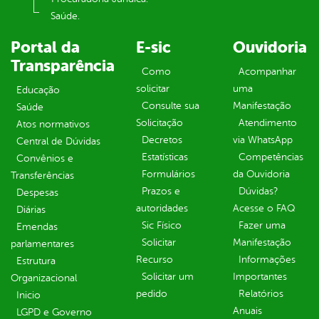
Saúde.
Portal da
E-sic
Ouvidoria
Transparência
Como
Acompanhar
solicitar
uma
Educação
Consulte sua
Manifestação
Saúde
Solicitação
Atendimento
Atos normativos
Decretos
via WhatsApp
Central de Dúvidas
Estatísticas
Competências
Convênios e
Formulários
da Ouvidoria
Transferências
Prazos e
Dúvidas?
Despesas
autoridades
Acesse o FAQ
Diárias
Sic Físico
Fazer uma
Emendas
Solicitar
Manifestação
parlamentares
Recurso
Informações
Estrutura
Solicitar um
Importantes
Organizacional
pedido
Relatórios
Inicio
Anuais
LGPD e Governo