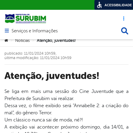
ACESSIBILIDADE
Acesso ráp
Busca
Serviços e Informações
Abrir menu principal de navegação
Você está aqui:
Notícias
Atenção, juventudes!
>
>
publicado: 11/01/2024 10h59,
última modificação: 11/01/2024 10h59
Atenção, juventudes!
Se liga em mais uma sessão do Cine Juventude que a
Prefeitura de Surubim vai realizar.
book
Dessa vez, o filme exibido será “Annabelle 2: a criação do
mal”, do gênero Terror.
Um clássico nunca sai de moda, né?!
er
A exibição vai acontecer próximo domingo, dia 14/01, a