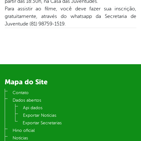
partir das 18:30h, na Casa das Juventudes.
Para assistir ao filme, você deve fazer sua inscrição,
din
gratuitamente, através do whatsapp da Secretaria de
Juventude (81) 98759-1519.
Mapa do Site
Contato
Dados abertos
Api dados
Exportar Notícias
Exportar Secretarias
Hino oficial
Notícias