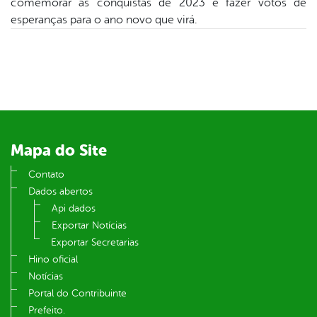
comemorar as conquistas de 2023 e fazer votos de
esperanças para o ano novo que virá.
din
Mapa do Site
Contato
Dados abertos
Api dados
Exportar Notícias
Exportar Secretarias
Hino oficial
Notícias
Portal do Contribuinte
Prefeito.