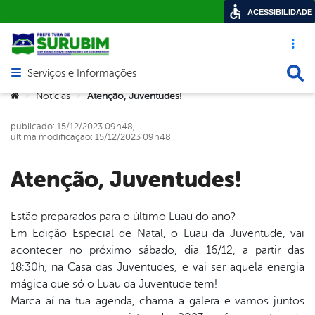
ACESSIBILIDADE
Acesso ráp
Busca
Serviços e Informações
Abrir menu principal de navegação
Você está aqui:
Notícias
Atenção, Juventudes!
>
>
publicado: 15/12/2023 09h48,
última modificação: 15/12/2023 09h48
Atenção, Juventudes!
Estão preparados para o último Luau do ano?
Em Edição Especial de Natal, o Luau da Juventude, vai
book
acontecer no próximo sábado, dia 16/12, a partir das
18:30h, na Casa das Juventudes, e vai ser aquela energia
mágica que só o Luau da Juventude tem!
er
Marca aí na tua agenda, chama a galera e vamos juntos