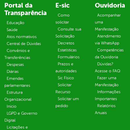
Portal da
E-sic
Ouvidoria
Transparência
Como
Acompanhar
solicitar
uma
Educação
Consulte sua
Manifestação
Saúde
Solicitação
Atendimento
Atos normativos
Decretos
via WhatsApp
Central de Dúvidas
Estatísticas
Competências
Convênios e
Formulários
da Ouvidoria
Transferências
Prazos e
Dúvidas?
Despesas
autoridades
Acesse o FAQ
Diárias
Sic Físico
Fazer uma
Emendas
Solicitar
Manifestação
parlamentares
Recurso
Informações
Estrutura
Solicitar um
Importantes
Organizacional
pedido
Relatórios
Inicio
Anuais
LGPD e Governo
Digital
Licitações e