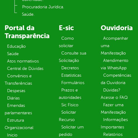
Procuradoria Jurídica.
Saúde.
Portal da
E-sic
Ouvidoria
Transparência
Como
Acompanhar
solicitar
uma
Educação
Consulte sua
Manifestação
Saúde
Solicitação
Atendimento
Atos normativos
Decretos
via WhatsApp
Central de Dúvidas
Estatísticas
Competências
Convênios e
Formulários
da Ouvidoria
Transferências
Prazos e
Dúvidas?
Despesas
autoridades
Acesse o FAQ
Diárias
Sic Físico
Fazer uma
Emendas
Solicitar
Manifestação
parlamentares
Recurso
Informações
Estrutura
Solicitar um
Importantes
Organizacional
pedido
Relatórios
Inicio