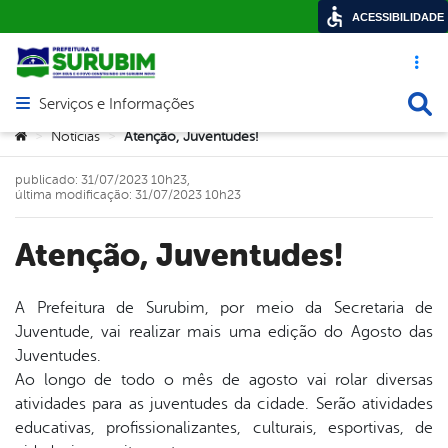
ACESSIBILIDADE
Acesso ráp
Busca
Serviços e Informações
Abrir menu principal de navegação
Você está aqui:
Notícias
Atenção, Juventudes!
>
>
publicado: 31/07/2023 10h23,
última modificação: 31/07/2023 10h23
Atenção, Juventudes!
A Prefeitura de Surubim, por meio da Secretaria de
Juventude, vai realizar mais uma edição do Agosto das
book
Juventudes.
Ao longo de todo o mês de agosto vai rolar diversas
atividades para as juventudes da cidade. Serão atividades
er
educativas, profissionalizantes, culturais, esportivas, de