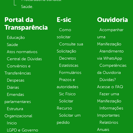
Saúde.
Portal da
E-sic
Ouvidoria
Transparência
Como
Acompanhar
solicitar
uma
Educação
Consulte sua
Manifestação
Saúde
Solicitação
Atendimento
Atos normativos
Decretos
via WhatsApp
Central de Dúvidas
Estatísticas
Competências
Convênios e
Formulários
da Ouvidoria
Transferências
Prazos e
Dúvidas?
Despesas
autoridades
Acesse o FAQ
Diárias
Sic Físico
Fazer uma
Emendas
Solicitar
Manifestação
parlamentares
Recurso
Informações
Estrutura
Solicitar um
Importantes
Organizacional
pedido
Relatórios
Inicio
Anuais
LGPD e Governo