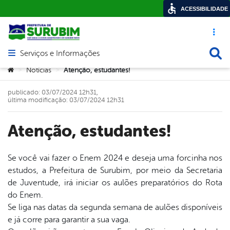
ACESSIBILIDADE
Acesso ráp
Busca
Serviços e Informações
Abrir menu principal de navegação
Você está aqui:
Notícias
Atenção, estudantes!
>
>
publicado: 03/07/2024 12h31,
última modificação: 03/07/2024 12h31
Atenção, estudantes!
Se você vai fazer o Enem 2024 e deseja uma forcinha nos
estudos, a Prefeitura de Surubim, por meio da Secretaria
book
de Juventude, irá iniciar os aulões preparatórios do Rota
do Enem.
Se liga nas datas da segunda semana de aulões disponíveis
er
e já corre para garantir a sua vaga.