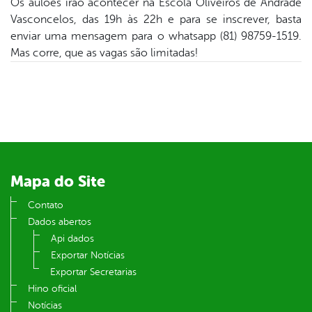
Os aulões irão acontecer na Escola Oliveiros de Andrade
Vasconcelos, das 19h às 22h e para se inscrever, basta
din
enviar uma mensagem para o whatsapp (81) 98759-1519.
Mas corre, que as vagas são limitadas!
Mapa do Site
Contato
Dados abertos
Api dados
Exportar Notícias
Exportar Secretarias
Hino oficial
Notícias