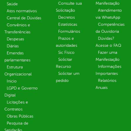
Consulte sua
Manifestação
Saúde
Solicitação
Atendimento
Atos normativos
Decretos
via WhatsApp
Central de Dúvidas
Estatísticas
Competências
Convênios e
Formulários
da Ouvidoria
Transferências
Prazos e
Dúvidas?
Despesas
autoridades
Acesse o FAQ
Diárias
Sic Físico
Fazer uma
Emendas
Solicitar
Manifestação
parlamentares
Recurso
Informações
Estrutura
Solicitar um
Importantes
Organizacional
pedido
Relatórios
Inicio
Anuais
LGPD e Governo
Digital
Licitações e
Contratos
Obras Públicas
Pesquisa de
Satisfação