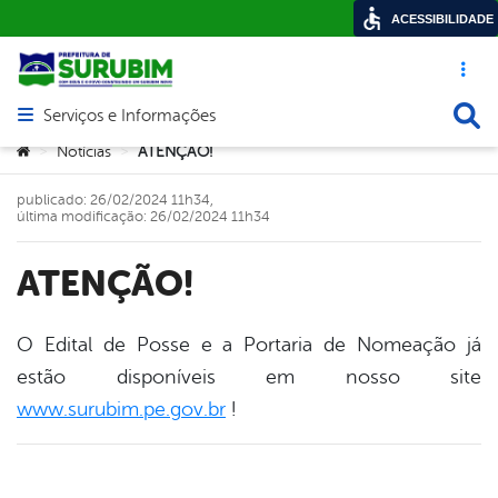
ACESSIBILIDADE
Acesso ráp
Busca
Serviços e Informações
Abrir menu principal de navegação
Você está aqui:
Notícias
ATENÇÃO!
>
>
publicado: 26/02/2024 11h34,
última modificação: 26/02/2024 11h34
ATENÇÃO!
O Edital de Posse e a Portaria de Nomeação já
estão disponíveis em nosso site
book
www.surubim.pe.gov.br
!
er