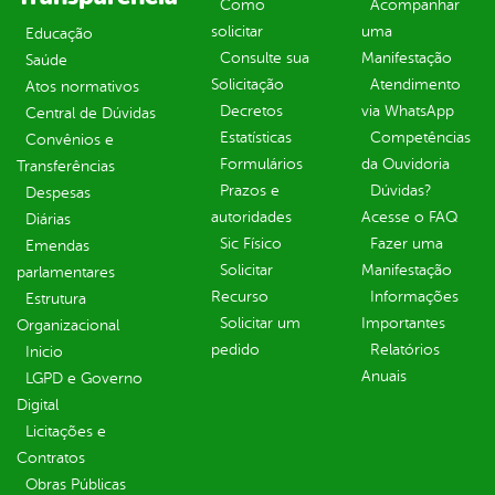
Como
Acompanhar
solicitar
uma
Educação
Consulte sua
Manifestação
Saúde
Solicitação
Atendimento
Atos normativos
Decretos
via WhatsApp
Central de Dúvidas
Estatísticas
Competências
Convênios e
Formulários
da Ouvidoria
Transferências
Prazos e
Dúvidas?
Despesas
autoridades
Acesse o FAQ
Diárias
Sic Físico
Fazer uma
Emendas
Solicitar
Manifestação
parlamentares
Recurso
Informações
Estrutura
Solicitar um
Importantes
Organizacional
pedido
Relatórios
Inicio
Anuais
LGPD e Governo
Digital
Licitações e
Contratos
Obras Públicas