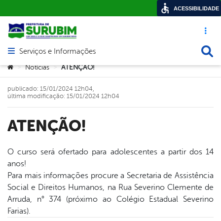
ACESSIBILIDADE
Acesso ráp
Busca
Serviços e Informações
Abrir menu principal de navegação
Você está aqui:
Notícias
ATENÇÃO!
>
>
publicado: 15/01/2024 12h04,
última modificação: 15/01/2024 12h04
ATENÇÃO!
O curso será ofertado para adolescentes a partir dos 14
anos!
book
Para mais informações procure a Secretaria de Assistência
Social e Direitos Humanos, na Rua Severino Clemente de
Arruda, n° 374 (próximo ao Colégio Estadual Severino
er
Farias).