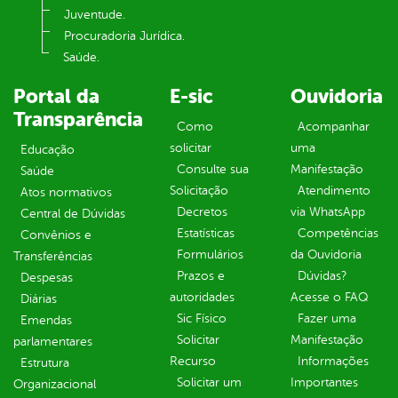
Juventude.
Procuradoria Jurídica.
Saúde.
Portal da
E-sic
Ouvidoria
Transparência
Como
Acompanhar
solicitar
uma
Educação
Consulte sua
Manifestação
Saúde
Solicitação
Atendimento
Atos normativos
Decretos
via WhatsApp
Central de Dúvidas
Estatísticas
Competências
Convênios e
Formulários
da Ouvidoria
Transferências
Prazos e
Dúvidas?
Despesas
autoridades
Acesse o FAQ
Diárias
Sic Físico
Fazer uma
Emendas
Solicitar
Manifestação
parlamentares
Recurso
Informações
Estrutura
Solicitar um
Importantes
Organizacional