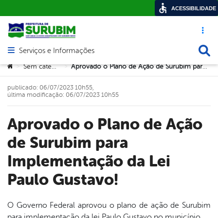
ACESSIBILIDADE
Acesso ráp
Busca
Serviços e Informações
Abrir menu principal de navegação
Você está aqui:
Sem categoria
Aprovado o Plano de Ação de Surubim para Implementação da Lei Paulo Gustavo!
>
>
publicado: 06/07/2023 10h55,
última modificação: 06/07/2023 10h55
Aprovado o Plano de Ação
de Surubim para
Implementação da Lei
Paulo Gustavo!
O Governo Federal aprovou o plano de ação de Surubim
para implementação da lei Paulo Gustavo no município.