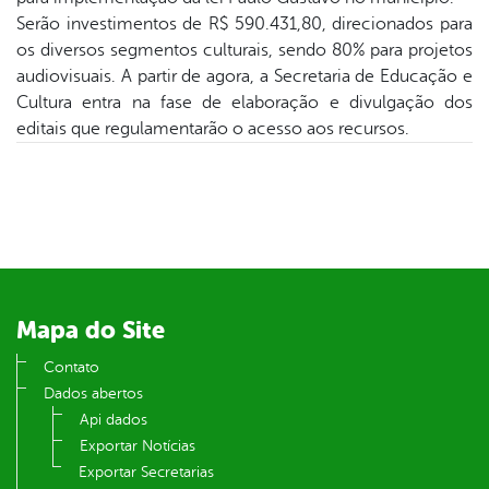
book
Serão investimentos de R$ 590.431,80, direcionados para
os diversos segmentos culturais, sendo 80% para projetos
audiovisuais. A partir de agora, a Secretaria de Educação e
er
Cultura entra na fase de elaboração e divulgação dos
editais que regulamentarão o acesso aos recursos.
din
Mapa do Site
Contato
Dados abertos
Api dados
Exportar Notícias
Exportar Secretarias