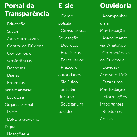
Portal da
E-sic
Ouvidoria
Transparência
Como
Acompanhar
solicitar
uma
Educação
Consulte sua
Manifestação
Saúde
Solicitação
Atendimento
Atos normativos
Decretos
via WhatsApp
Central de Dúvidas
Estatísticas
Competências
Convênios e
Formulários
da Ouvidoria
Transferências
Prazos e
Dúvidas?
Despesas
autoridades
Acesse o FAQ
Diárias
Sic Físico
Fazer uma
Emendas
Solicitar
Manifestação
parlamentares
Recurso
Informações
Estrutura
Solicitar um
Importantes
Organizacional
pedido
Relatórios
Inicio
Anuais
LGPD e Governo
Digital
Licitações e