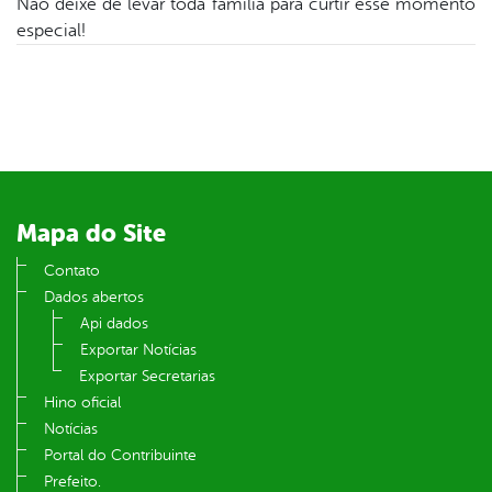
Não deixe de levar toda família para curtir esse momento
especial!
din
Mapa do Site
Contato
Dados abertos
Api dados
Exportar Notícias
Exportar Secretarias
Hino oficial
Notícias
Portal do Contribuinte
Prefeito.