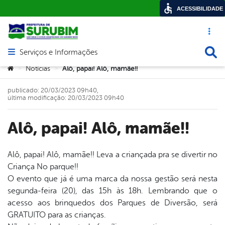
ACESSIBILIDADE
Acesso ráp
Busca
Serviços e Informações
Abrir menu principal de navegação
Você está aqui:
Notícias
Alô, papai! Alô, mamãe!!
>
>
publicado: 20/03/2023 09h40,
última modificação: 20/03/2023 09h40
Alô, papai! Alô, mamãe!!
Alô, papai! Alô, mamãe!! Leva a criançada pra se divertir no
Criança No parque!!
book
O evento que já é uma marca da nossa gestão será nesta
segunda-feira (20), das 15h às 18h. Lembrando que o
acesso aos brinquedos dos Parques de Diversão, será
er
GRATUITO para as crianças.