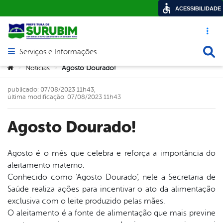
ACESSIBILIDADE
Acesso ráp
Busca
Serviços e Informações
Abrir menu principal de navegação
Você está aqui:
Notícias
Agosto Dourado!
>
>
publicado: 07/08/2023 11h43,
última modificação: 07/08/2023 11h43
Agosto Dourado!
Agosto é o mês que celebra e reforça a importância do
aleitamento materno.
book
Conhecido como ‘Agosto Dourado’, nele a Secretaria de
Saúde realiza ações para incentivar o ato da alimentação
exclusiva com o leite produzido pelas mães.
er
O aleitamento é a fonte de alimentação que mais previne