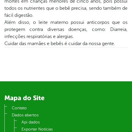
mortes em crianças menores de cinco anos, pois possui
todos os nutrientes que o bebê precisa, sendo também de
din
fácil digestão.
Além disso, o leite materno possui anticorpos que os
protegem contra diversas doenças, como: Diarreia,
infecções respiratórias e alergias.
Cuidar das mamães e bebês é cuidar da nossa gente.
Mapa do Site
Contato
Dados abertos
Api dados
Exportar Notícias