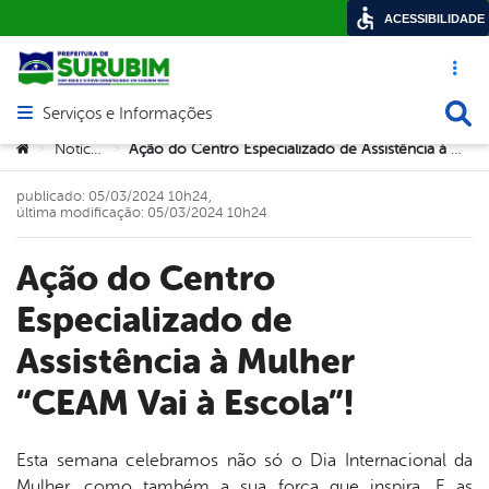
ACESSIBILIDADE
Acesso ráp
Busca
Serviços e Informações
Abrir menu principal de navegação
Você está aqui:
Notícias
Ação do Centro Especializado de Assistência à Mulher “CEAM Vai à Escola”!
>
>
publicado: 05/03/2024 10h24,
última modificação: 05/03/2024 10h24
Ação do Centro
Especializado de
Assistência à Mulher
“CEAM Vai à Escola”!
Esta semana celebramos não só o Dia Internacional da
Mulher, como também a sua força que inspira. E as