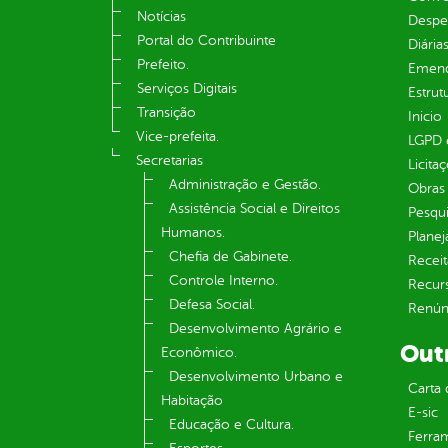
Notícias
Despe
Portal do Contribuinte
Diária
Prefeito.
Emend
Serviços Digitais
Estrut
Transição
Inicio
Vice-prefeita.
LGPD e
Secretarias
Licita
Administração e Gestão.
Obras 
Assistência Social e Direitos
Pesqui
Humanos.
Plane
Chefia de Gabinete.
Receit
Controle Interno.
Recur
Defesa Social.
Renúnc
Desenvolvimento Agrário e
Out
Econômico.
Desenvolvimento Urbano e
Carta 
Habitação
E-sic
Educação e Cultura.
Ferram