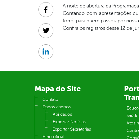
A noite de abertura da Programaç
Facebook
Contando com apresentações cult
forró, para quem passou por nossa 
Confira os registros desse 12 de j
Twitter
Linkedin
Mapa do Site
Port
Tra
Contato
Dados abertos
Educa
Api dados
Saúde
Exportar Notícias
Atos 
Exportar Secretarias
Centra
Hino oficial
Convên