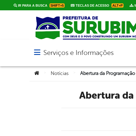
IR PARA A BUSCA
SHIFT+5
TECLAS DE ACESSO
ALT+P
M
Serviços e Informações
Abrir menu principal de navegação
Você está aqui:
>
>
Notícias
Abertura d