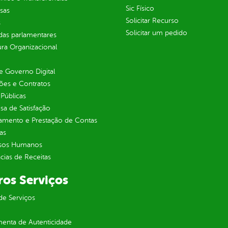
Sic Físico
sas
Solicitar Recurso
s
Solicitar um pedido
as parlamentares
ura Organizacional
 Governo Digital
ções e Contratos
Públicas
sa de Satisfação
jamento e Prestação de Contas
as
sos Humanos
ias de Receitas
ros Serviços
de Serviços
enta de Autenticidade