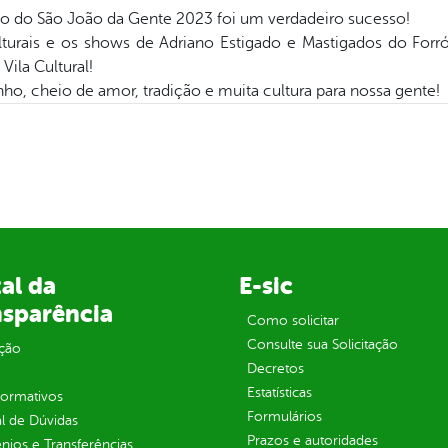
ão do São João da Gente 2023 foi um verdadeiro sucesso!
urais e os shows de Adriano Estigado e Mastigados do Forró
Vila Cultural!
unho, cheio de amor, tradição e muita cultura para nossa gente!
al da
E-sic
nsparência
Como solicitar
Consulte sua Solicitação
ção
Decretos
Estatísticas
normativos
Formulários
l de Dúvidas
Prazos e autoridades
ios e Transferências