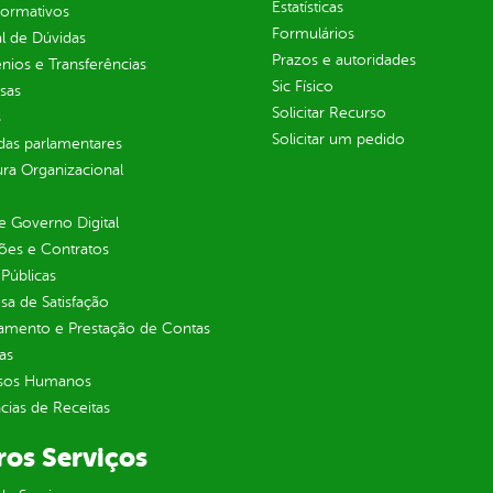
Estatísticas
normativos
Formulários
l de Dúvidas
Prazos e autoridades
ios e Transferências
Sic Físico
sas
Solicitar Recurso
s
Solicitar um pedido
as parlamentares
ura Organizacional
 Governo Digital
ções e Contratos
Públicas
sa de Satisfação
jamento e Prestação de Contas
as
sos Humanos
ias de Receitas
ros Serviços