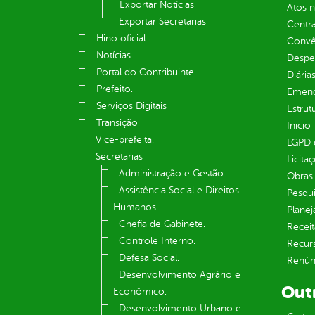
Exportar Notícias
Atos 
Exportar Secretarias
Centra
Hino oficial
Convên
Notícias
Despe
Portal do Contribuinte
Diária
Prefeito.
Emend
Serviços Digitais
Estrut
Transição
Inicio
Vice-prefeita.
LGPD e
Secretarias
Licita
Administração e Gestão.
Obras 
Assistência Social e Direitos
Pesqui
Humanos.
Plane
Chefia de Gabinete.
Receit
Controle Interno.
Recur
Defesa Social.
Renúnc
Desenvolvimento Agrário e
Out
Econômico.
Desenvolvimento Urbano e