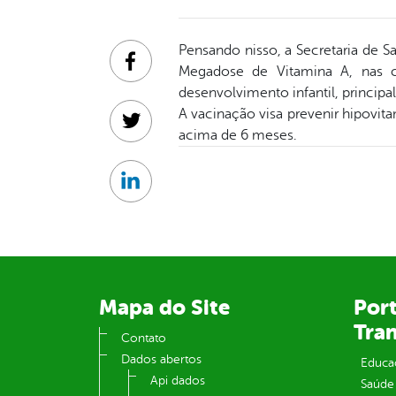
Pensando nisso, a Secretaria de 
Facebook
Megadose de Vitamina A, nas c
desenvolvimento infantil, principa
A vacinação visa prevenir hipovit
Twitter
acima de 6 meses.
Linkedin
Mapa do Site
Port
Tra
Contato
Dados abertos
Educa
Api dados
Saúde