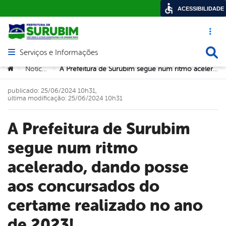
ACESSIBILIDADE
Acesso ráp
Busca
Serviços e Informações
Abrir menu principal de navegação
Você está aqui:
Notícias
A Prefeitura de Surubim segue num ritmo acelerado, dando posse aos concursados do certame realizado no ano de 2023!
>
>
publicado: 25/06/2024 10h31,
última modificação: 25/06/2024 10h31
A Prefeitura de Surubim
segue num ritmo
acelerado, dando posse
aos concursados do
certame realizado no ano
de 2023!