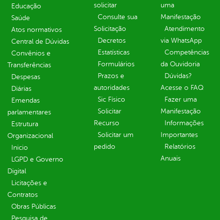
solicitar
uma
Educação
Consulte sua
Manifestação
Saúde
Solicitação
Atendimento
Atos normativos
Decretos
via WhatsApp
Central de Dúvidas
Estatísticas
Competências
Convênios e
Formulários
da Ouvidoria
Transferências
Prazos e
Dúvidas?
Despesas
autoridades
Acesse o FAQ
Diárias
Sic Físico
Fazer uma
Emendas
Solicitar
Manifestação
parlamentares
Recurso
Informações
Estrutura
Solicitar um
Importantes
Organizacional
pedido
Relatórios
Inicio
Anuais
LGPD e Governo
Digital
Licitações e
Contratos
Obras Públicas
Pesquisa de