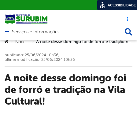
ACESSIBILIDADE
Acesso ráp
Busca
Serviços e Informações
Abrir menu principal de navegação
Você está aqui:
Notícias
A noite desse domingo foi de forró e tradição na Vila Cultural!
>
>
publicado: 25/06/2024 10h36,
última modificação: 25/06/2024 10h36
A noite desse domingo foi
de forró e tradição na Vila
Cultural!
book